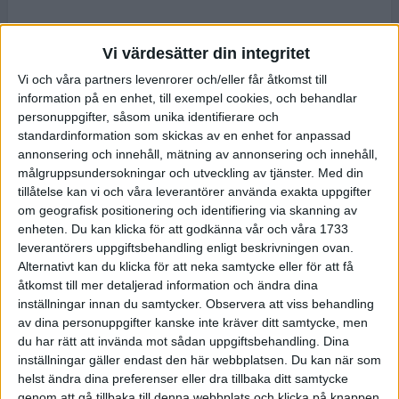
Vi värdesätter din integritet
Vi och våra partners levenrorer och/eller får åtkomst till
information på en enhet, till exempel cookies, och behandlar
personuppgifter, såsom unika identifierare och
standardinformation som skickas av en enhet for anpassad
annonsering och innehåll, mätning av annonsering och innehåll,
målgruppsundersokningar och utveckling av tjänster.
Med din
tillåtelse kan vi och våra leverantörer använda exakta uppgifter
om geografisk positionering och identifiering via skanning av
enheten. Du kan klicka för att godkänna vår och våra 1733
leverantörers uppgiftsbehandling enligt beskrivningen ovan.
Alternativt kan du klicka för att neka samtycke eller för att få
åtkomst till mer detaljerad information och ändra dina
inställningar innan du samtycker.
Observera att viss behandling
av dina personuppgifter kanske inte kräver ditt samtycke, men
du har rätt att invända mot sådan uppgiftsbehandling. Dina
inställningar gäller endast den här webbplatsen. Du kan när som
helst ändra dina preferenser eller dra tillbaka ditt samtycke
genom att gå tillbaka till denna webbplats och klicka på knappen