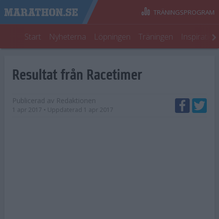
TRÄNINGSPROGRAM
Start
Nyheterna
Löpningen
Träningen
Inspiratio
Resultat från Racetimer
Publicerad av
Redaktionen
1 apr 2017
• Uppdaterad
1 apr 2017