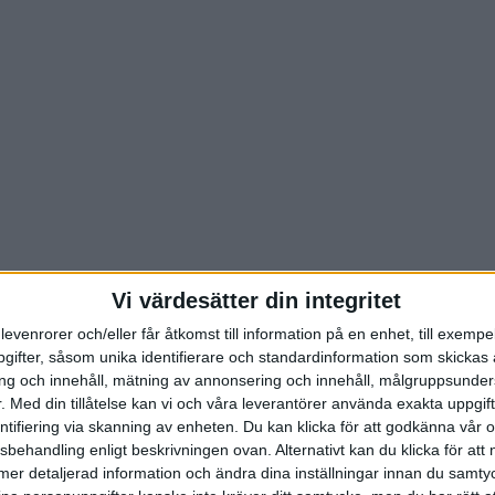
Vi värdesätter din integritet
levenrorer och/eller får åtkomst till information på en enhet, till exempe
ifter, såsom unika identifierare och standardinformation som skickas 
g och innehåll, mätning av annonsering och innehåll, målgruppsunde
.
Med din tillåtelse kan vi och våra leverantörer använda exakta uppgif
entifiering via skanning av enheten. Du kan klicka för att godkänna vår
sbehandling enligt beskrivningen ovan. Alternativt kan du klicka för att
ll mer detaljerad information och ändra dina inställningar innan du samty