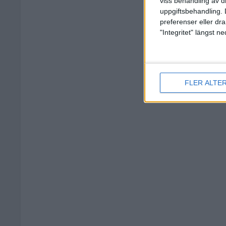
viss behandling av d
uppgiftsbehandling. 
preferenser eller dra
"Integritet" längst 
FLER ALTE