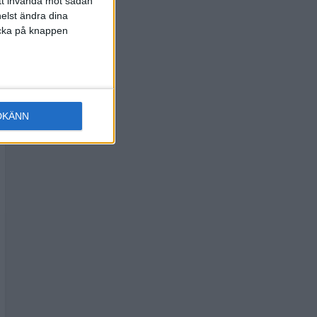
att invända mot sådan
elst ändra dina
licka på knappen
DKÄNN