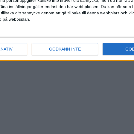
ina personuppgifter kanske inte kräver ditt samtycke, men du har rätt 
Dina inställningar gäller endast den här webbplatsen. Du kan när som h
 tillbaka ditt samtycke genom att gå tillbaka till denna webbplats och k
ned på webbsidan.
RNATIV
GODKÄNN INTE
GO