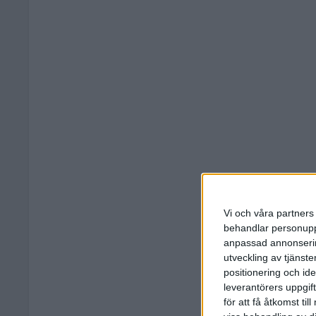
Vi och våra partners 
behandlar personuppg
anpassad annonserin
utveckling av tjänster
positionering och id
leverantörers uppgift
för att få åtkomst ti