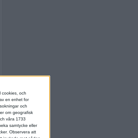
l cookies, och
av en enhet for
rsokningar och
ter om geografisk
 och våra 1733
 neka samtycke eller
cker.
Observera att