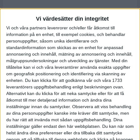
Vi värdesätter din integritet
Vi och våra partners levenrorer och/eller får åtkomst till
information på en enhet, till exempel cookies, och behandlar
personuppgifter, såsom unika identifierare och
standardinformation som skickas av en enhet for anpassad
annonsering och innehåll, mätning av annonsering och innehåll,
målgruppsundersokningar och utveckling av tjänster.
Med din
tillåtelse kan vi och våra leverantörer använda exakta uppgifter
om geografisk positionering och identifiering via skanning av
enheten. Du kan klicka för att godkänna vår och våra 1733
leverantörers uppgiftsbehandling enligt beskrivningen ovan.
Alternativt kan du klicka för att neka samtycke eller för att få
åtkomst till mer detaljerad information och ändra dina
inställningar innan du samtycker.
Observera att viss behandling
av dina personuppgifter kanske inte kräver ditt samtycke, men
du har rätt att invända mot sådan uppgiftsbehandling. Dina
inställningar gäller endast den här webbplatsen. Du kan när som
helst ändra dina preferenser eller dra tillbaka ditt samtycke
genom att gå tillbaka till denna webbplats och klicka på knappen