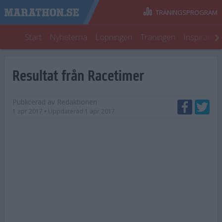
TRÄNINGSPROGRAM
Start
Nyheterna
Löpningen
Träningen
Inspiratio
Resultat från Racetimer
Publicerad av
Redaktionen
1 apr 2017
• Uppdaterad
1 apr 2017