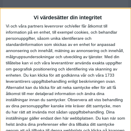
Vi värdesätter din integritet
Vi och våra partners levenrorer och/eller får åtkomst till
information på en enhet, till exempel cookies, och behandlar
personuppgifter, såsom unika identifierare och
standardinformation som skickas av en enhet for anpassad
annonsering och innehåll, mätning av annonsering och innehåll,
målgruppsundersokningar och utveckling av tjänster.
Med din
tillåtelse kan vi och våra leverantörer använda exakta uppgifter
om geografisk positionering och identifiering via skanning av
enheten. Du kan klicka för att godkänna vår och våra 1733
leverantörers uppgiftsbehandling enligt beskrivningen ovan.
Alternativt kan du klicka för att neka samtycke eller för att få
åtkomst till mer detaljerad information och ändra dina
inställningar innan du samtycker.
Observera att viss behandling
av dina personuppgifter kanske inte kräver ditt samtycke, men
du har rätt att invända mot sådan uppgiftsbehandling. Dina
inställningar gäller endast den här webbplatsen. Du kan när som
helst ändra dina preferenser eller dra tillbaka ditt samtycke
genom att gå tillbaka till denna webbplats och klicka på knappen