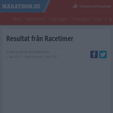
TRÄNINGSPROGRAM
Start
Nyheterna
Löpningen
Träningen
Inspiratio
Resultat från Racetimer
Publicerad av
Redaktionen
1 apr 2017
• Uppdaterad
1 apr 2017