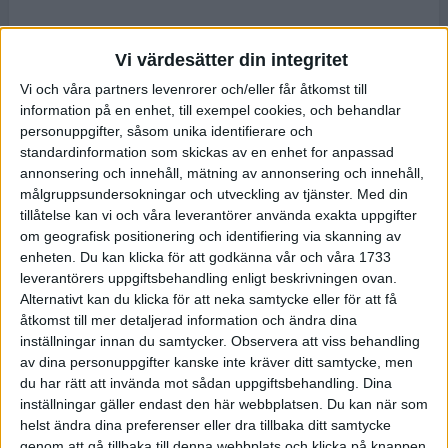
Vi värdesätter din integritet
Vi och våra partners levenrorer och/eller får åtkomst till
information på en enhet, till exempel cookies, och behandlar
personuppgifter, såsom unika identifierare och
standardinformation som skickas av en enhet for anpassad
annonsering och innehåll, mätning av annonsering och innehåll,
målgruppsundersokningar och utveckling av tjänster.
Med din
tillåtelse kan vi och våra leverantörer använda exakta uppgifter
om geografisk positionering och identifiering via skanning av
enheten. Du kan klicka för att godkänna vår och våra 1733
leverantörers uppgiftsbehandling enligt beskrivningen ovan.
Alternativt kan du klicka för att neka samtycke eller för att få
åtkomst till mer detaljerad information och ändra dina
inställningar innan du samtycker.
Observera att viss behandling
av dina personuppgifter kanske inte kräver ditt samtycke, men
du har rätt att invända mot sådan uppgiftsbehandling. Dina
inställningar gäller endast den här webbplatsen. Du kan när som
helst ändra dina preferenser eller dra tillbaka ditt samtycke
genom att gå tillbaka till denna webbplats och klicka på knappen