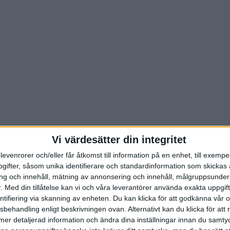
Vi värdesätter din integritet
levenrorer och/eller får åtkomst till information på en enhet, till exempe
ifter, såsom unika identifierare och standardinformation som skickas 
g och innehåll, mätning av annonsering och innehåll, målgruppsunde
.
Med din tillåtelse kan vi och våra leverantörer använda exakta uppgif
entifiering via skanning av enheten. Du kan klicka för att godkänna vår
sbehandling enligt beskrivningen ovan. Alternativt kan du klicka för att
ll mer detaljerad information och ändra dina inställningar innan du samty