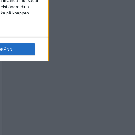
att invända mot sådan
elst ändra dina
licka på knappen
DKÄNN