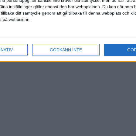
ina personuppgifter kanske inte kräver ditt samtycke, men du har rätt 
Dina inställningar gäller endast den här webbplatsen. Du kan när som h
 tillbaka ditt samtycke genom att gå tillbaka till denna webbplats och k
ned på webbsidan.
RNATIV
GODKÄNN INTE
GO