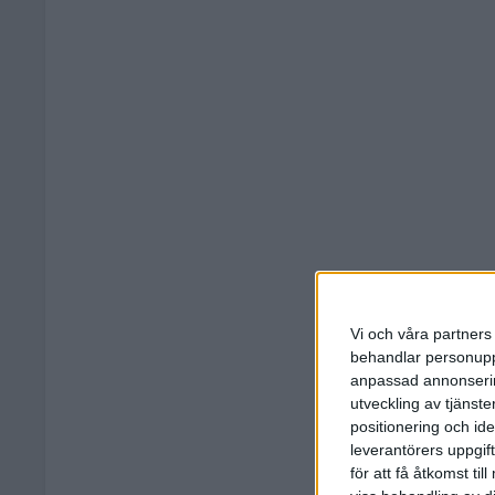
Vi och våra partners 
behandlar personuppg
anpassad annonserin
utveckling av tjänster
positionering och id
leverantörers uppgift
för att få åtkomst ti