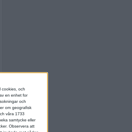
l cookies, och
av en enhet for
rsokningar och
ter om geografisk
 och våra 1733
 neka samtycke eller
cker.
Observera att