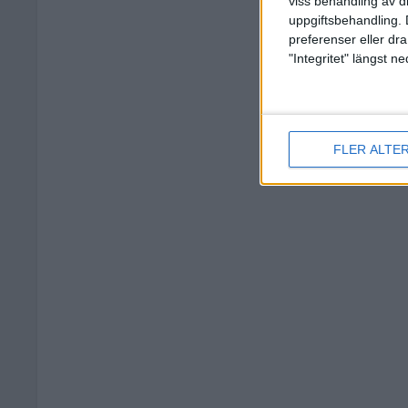
viss behandling av d
uppgiftsbehandling. 
preferenser eller dra
"Integritet" längst 
FLER ALTE