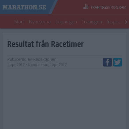
TRÄNINGSPROGRAM
Start
Nyheterna
Löpningen
Träningen
Inspiratio
Resultat från Racetimer
Publicerad av
Redaktionen
1 apr 2017
• Uppdaterad
1 apr 2017