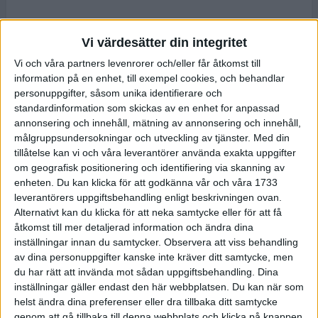
Vi värdesätter din integritet
Vi och våra partners levenrorer och/eller får åtkomst till
information på en enhet, till exempel cookies, och behandlar
personuppgifter, såsom unika identifierare och
standardinformation som skickas av en enhet for anpassad
annonsering och innehåll, mätning av annonsering och innehåll,
målgruppsundersokningar och utveckling av tjänster.
Med din
tillåtelse kan vi och våra leverantörer använda exakta uppgifter
om geografisk positionering och identifiering via skanning av
enheten. Du kan klicka för att godkänna vår och våra 1733
leverantörers uppgiftsbehandling enligt beskrivningen ovan.
Alternativt kan du klicka för att neka samtycke eller för att få
åtkomst till mer detaljerad information och ändra dina
inställningar innan du samtycker.
Observera att viss behandling
av dina personuppgifter kanske inte kräver ditt samtycke, men
du har rätt att invända mot sådan uppgiftsbehandling. Dina
inställningar gäller endast den här webbplatsen. Du kan när som
helst ändra dina preferenser eller dra tillbaka ditt samtycke
genom att gå tillbaka till denna webbplats och klicka på knappen