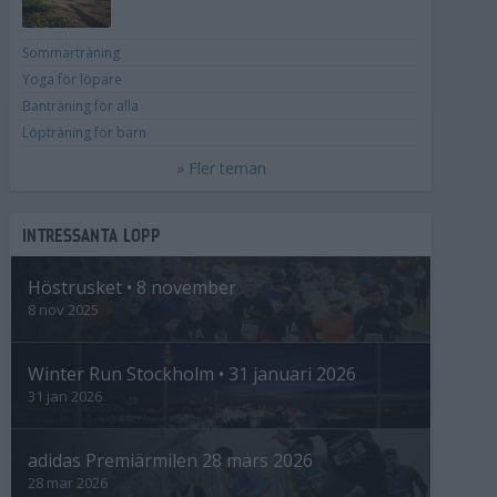
Sommarträning
Yoga för löpare
Banträning för alla
Löpträning för barn
» Fler teman
INTRESSANTA LOPP
Höstrusket • 8 november
8 nov 2025
Winter Run Stockholm • 31 januari 2026
31 jan 2026
adidas Premiärmilen 28 mars 2026
28 mar 2026