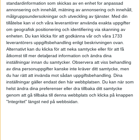
till skola och aktiviteter. Livspusslet helt enkelt. Du älskar att
standardinformation som skickas av en enhet for anpassad
annonsering och innehåll, mätning av annonsering och innehåll,
träna hårt så snart du får tid över i ditt pressade schema. Ju
målgruppsundersokningar och utveckling av tjänster.
Med din
hårdare desto bättre – det är ju så effektivt! Och visst, den tuffa
tillåtelse kan vi och våra leverantörer använda exakta uppgifter
träningen är bra. Den får dig att utvecklas både fysiskt och
om geografisk positionering och identifiering via skanning av
mentalt, den får dig att känna dig levande.
enheten. Du kan klicka för att godkänna vår och våra 1733
leverantörers uppgiftsbehandling enligt beskrivningen ovan.
Vännerna säger att du borde varva ner, lära dig slappna av.
Alternativt kan du klicka för att neka samtycke eller för att få
Men bara tanken på ett lugnt och yinyoga pass, eller ett ännu
åtkomst till mer detaljerad information och ändra dina
lugnare medititationspass får det att krypa i hela kroppen på
inställningar innan du samtycker.
Observera att viss behandling
dig. Nej, det där med att vara stilla – det passar minsann inte
av dina personuppgifter kanske inte kräver ditt samtycke, men
dig. Men lyssna nu – det här vet du ju egentligen. Du behöver
du har rätt att invända mot sådan uppgiftsbehandling. Dina
inställningar gäller endast den här webbplatsen. Du kan när som
varva ner för att kunna återhämta dig. Och ditt sätt att träna och
helst ändra dina preferenser eller dra tillbaka ditt samtycke
leva kan faktiskt påverka både dina relationer och ditt yrkesliv.
genom att gå tillbaka till denna webbplats och klicka på knappen
"Integritet" längst ned på webbsidan.
– Om du bara eldar på så bränner du ut dig. Du kan bli
okänslig för signaler från kroppen och dra på dig skador. Det
finns också en risk att du blir lite lomhörd för din omgivning,
att träningen tar över så att du inte är lika öppen för familj och
vänner, säger holistiska tränaren och inspiratören Cecilia