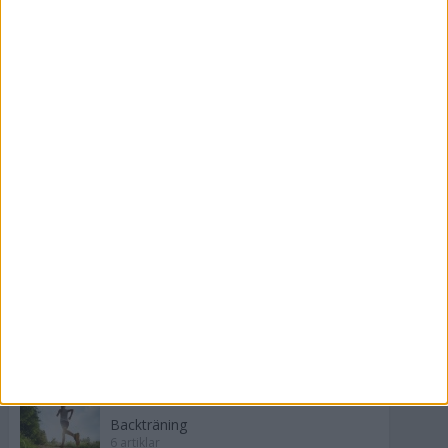
Snabbare återhämtning och djupare
avslappning.
21 nov 2023
Sömnen är extra viktig för
uthållighetsidrottare
9 nov 2022
Kost och konditionsidrott
1 aug 2022
» Alla artiklar
TEMAN OM TRÄNING
Backträning
6 artiklar