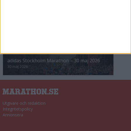
Winter Run Stockholm • 31 januari 2026
31 jan 2026
adidas Premiärmilen 28 mars 2026
28 mar 2026
adidas Stockholm Marathon – 30 maj 2026
30 maj 2026
Utgivare och redaktion
Integritetspolicy
Annonsera