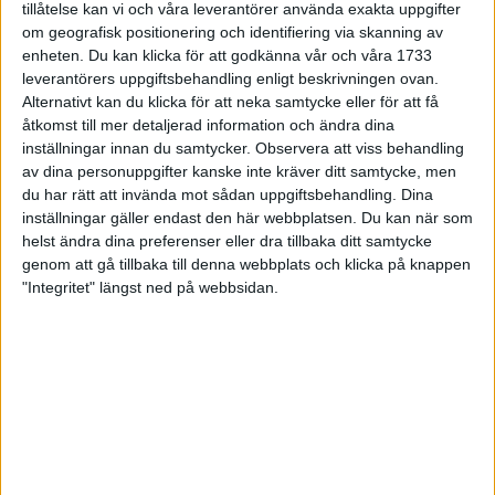
tillåtelse kan vi och våra leverantörer använda exakta uppgifter
Övningar som ger extra styrka
om geografisk positionering och identifiering via skanning av
enheten. Du kan klicka för att godkänna vår och våra 1733
Träning
• Terränglöpning
leverantörers uppgiftsbehandling enligt beskrivningen ovan.
Alternativt kan du klicka för att neka samtycke eller för att få
åtkomst till mer detaljerad information och ändra dina
inställningar innan du samtycker.
Observera att viss behandling
SENASTE TRÄNING
av dina personuppgifter kanske inte kräver ditt samtycke, men
du har rätt att invända mot sådan uppgiftsbehandling. Dina
Snabbare återhämtning och djupare
inställningar gäller endast den här webbplatsen. Du kan när som
avslappning.
helst ändra dina preferenser eller dra tillbaka ditt samtycke
21 nov 2023
genom att gå tillbaka till denna webbplats och klicka på knappen
"Integritet" längst ned på webbsidan.
Sömnen är extra viktig för
uthållighetsidrottare
9 nov 2022
Kost och konditionsidrott
1 aug 2022