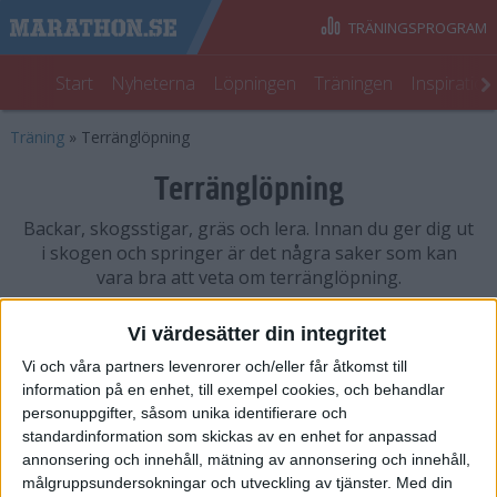
TRÄNINGSPROGRAM
Start
Nyheterna
Löpningen
Träningen
Inspiratio
Träning
»
Terränglöpning
Terränglöpning
Backar, skogsstigar, gräs och lera. Innan du ger dig ut
i skogen och springer är det några saker som kan
vara bra att veta om terränglöpning.
3 artiklar
Vi värdesätter din integritet
Vi och våra partners levenrorer och/eller får åtkomst till
information på en enhet, till exempel cookies, och behandlar
Träning för terräng
personuppgifter, såsom unika identifierare och
Träning
• Terränglöpning
standardinformation som skickas av en enhet for anpassad
annonsering och innehåll, mätning av annonsering och innehåll,
målgruppsundersokningar och utveckling av tjänster.
Med din