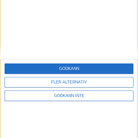
» Alla artiklar
TEMAN OM TRÄNING
Pulsbaserad träning
9 artiklar
GODKÄNN
Uppladdningen
1000 meters-intervaller
FLER ALTERNATIV
Samlat om maratonträning
Klara löpning i värme
GODKÄNN INTE
» Fler teman
INTRESSANTA LOPP
Höstrusket • 8 november
8 nov 2025