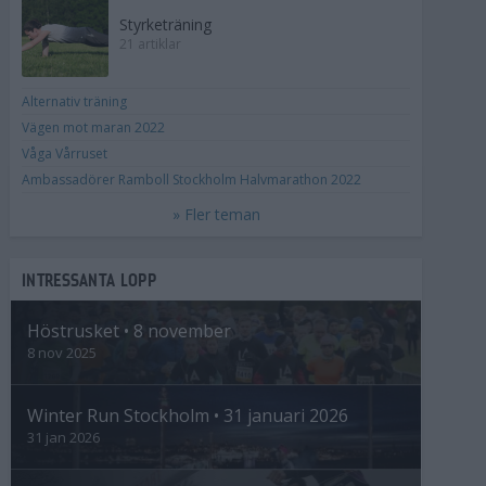
Styrketräning
21 artiklar
Alternativ träning
Vägen mot maran 2022
Våga Vårruset
Ambassadörer Ramboll Stockholm Halvmarathon 2022
» Fler teman
INTRESSANTA LOPP
Höstrusket • 8 november
8 nov 2025
Winter Run Stockholm • 31 januari 2026
31 jan 2026