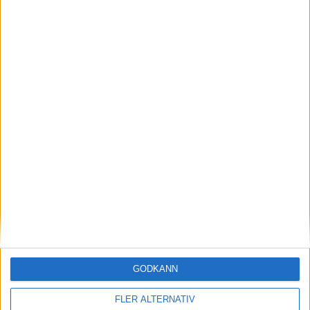
Flowlife förändrar synen på återhämtning
Sedan 2016 har Flowlife arbetat för att göra återhämtning till en
naturlig del av vardagen. Flowlifes vision är att massage varken
ska vara onödigt dyrt eller en planeringsfråga.
Här hittar du all information om Flowlifes massageprodukter.
I annonssamarbete med Flowlife.
GODKÄNN
MER OM ALTERNATIV TRÄNING
FLER ALTERNATIV