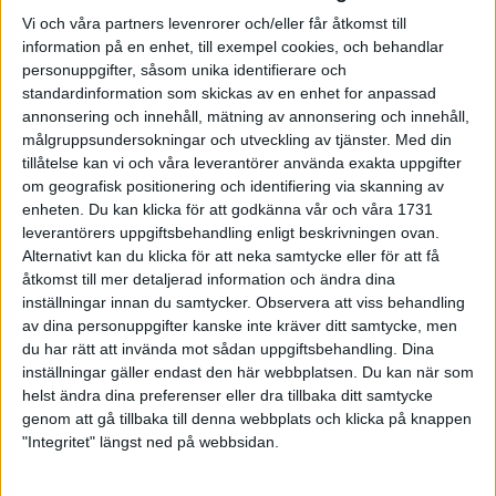
kroppen inte fått tillräckligt med tid för att återhämta sig. För
Vi och våra partners levenrorer och/eller får åtkomst till
att undvika den här typen av skador kan du med fördel lägga in
information på en enhet, till exempel cookies, och behandlar
en vilodag från träningen och istället fokusera på massage. På
personuppgifter, såsom unika identifierare och
så sätt slipper du onödiga skador och gör din träning mer
standardinformation som skickas av en enhet for anpassad
effektiv.
annonsering och innehåll, mätning av annonsering och innehåll,
målgruppsundersokningar och utveckling av tjänster.
Med din
När du kört ett intensivt löppass eller ett lopp, varför inte
tillåtelse kan vi och våra leverantörer använda exakta uppgifter
avsluta passet med massage? Flera studier visar att massage
om geografisk positionering och identifiering via skanning av
enheten. Du kan klicka för att godkänna vår och våra 1731
faktiskt påskyndar din återhämtning! Massage gör nämligen att
leverantörers uppgiftsbehandling enligt beskrivningen ovan.
mer blod skickas till dina muskler och hjälper dem att slappna
Alternativt kan du klicka för att neka samtycke eller för att få
av. Förutom detta är massage även gynnsamt för att:
åtkomst till mer detaljerad information och ändra dina
inställningar innan du samtycker.
Observera att viss behandling
1. Motverka inflammation
av dina personuppgifter kanske inte kräver ditt samtycke, men
Massage motverkar inflammation i musklerna och kan
du har rätt att invända mot sådan uppgiftsbehandling. Dina
dessutom bidra till mindre träningsvärk.
inställningar gäller endast den här webbplatsen. Du kan när som
helst ändra dina preferenser eller dra tillbaka ditt samtycke
2. Öka blodcirkulationen
genom att gå tillbaka till denna webbplats och klicka på knappen
Massage ökar din blodcirkulation vilket i sin tur ger en rad
"Integritet" längst ned på webbsidan.
positiva effekter på allt från dina lungor till dina muskler.
Faktum är att ökad blodcirkulation innebär mer syre till