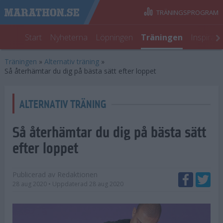
TRÄNINGSPROGRAM
Start
Nyheterna
Löpningen
Träningen
Inspirat
Träningen
»
Alternativ träning
»
Så återhämtar du dig på bästa sätt efter loppet
ALTERNATIV TRÄNING
Så återhämtar du dig på bästa sätt
efter loppet
Publicerad av
Redaktionen
28 aug 2020
• Uppdaterad
28 aug 2020