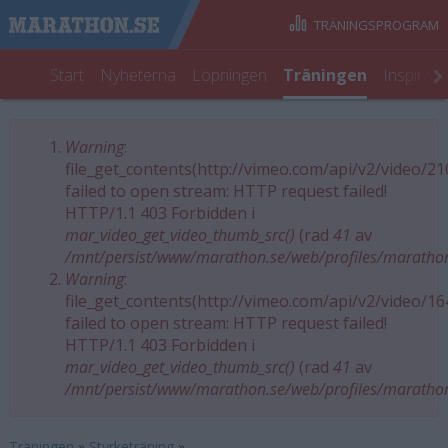
TRÄNINGSPROGRAM
Start
Nyheterna
Löpningen
Träningen
Inspirat
Warning
:
Felmeddelande
file_get_contents(http://vimeo.com/api/v2/video/2
failed to open stream: HTTP request failed!
HTTP/1.1 403 Forbidden i
mar_video_get_video_thumb_src()
(rad
41
av
/mnt/persist/www/marathon.se/web/profiles/maratho
Warning
:
file_get_contents(http://vimeo.com/api/v2/video/1
failed to open stream: HTTP request failed!
HTTP/1.1 403 Forbidden i
mar_video_get_video_thumb_src()
(rad
41
av
/mnt/persist/www/marathon.se/web/profiles/maratho
Träningen
»
Styrketräning
»