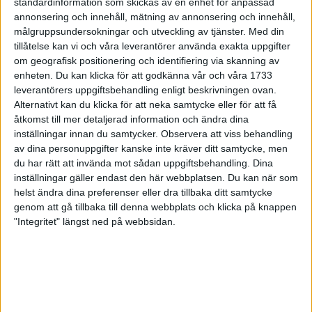
standardinformation som skickas av en enhet for anpassad
annonsering och innehåll, mätning av annonsering och innehåll,
3. Förenkla ditt upplägg
målgruppsundersokningar och utveckling av tjänster.
Med din
tillåtelse kan vi och våra leverantörer använda exakta uppgifter
Förflytta styrkepassen hem till vardagsrummet eller ut i
om geografisk positionering och identifiering via skanning av
trädgården, i stället för att lägga tid på att åka till gymmet. Om
enheten. Du kan klicka för att godkänna vår och våra 1733
du inte har några träningsredskap kan du göra övningar med
leverantörers uppgiftsbehandling enligt beskrivningen ovan.
din egen kroppsvikt eller leta fram en sten eller liknande att
Alternativt kan du klicka för att neka samtycke eller för att få
använda som vikt.
åtkomst till mer detaljerad information och ändra dina
inställningar innan du samtycker.
Observera att viss behandling
4. Ta dig över tröskeln
av dina personuppgifter kanske inte kräver ditt samtycke, men
du har rätt att invända mot sådan uppgiftsbehandling. Dina
När ångrade du senast ett träningspass som du ville hoppa över,
inställningar gäller endast den här webbplatsen. Du kan när som
men som du till slut tog dig i kragen och genomförde... Det
helst ändra dina preferenser eller dra tillbaka ditt samtycke
händer inte så ofta, eller hur? Tänk också på hur härligt det
genom att gå tillbaka till denna webbplats och klicka på knappen
"Integritet" längst ned på webbsidan.
känns när endorfinerna sprider sig i kroppen efter passet. Om
du ändå inte lyckas pallra dig ut, dra till med en ”lögn”. Intala
dig själv att du bara behöver vara ute i 20 minuter. När tiden
har gått så kan du avsluta passet om du vill men det mest
troliga är att du kommer fortsätta när du väl har fått upp pulsen.
Att ta sig ut genom dörren är oftast det svåraste steget!