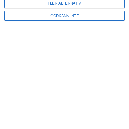
31 jan 2026
FLER ALTERNATIV
GODKÄNN INTE
adidas Premiärmilen 28 mars 2026
28 mar 2026
adidas Stockholm Marathon – 30 maj 2026
30 maj 2026
Utgivare och redaktion
Integritetspolicy
Annonsera