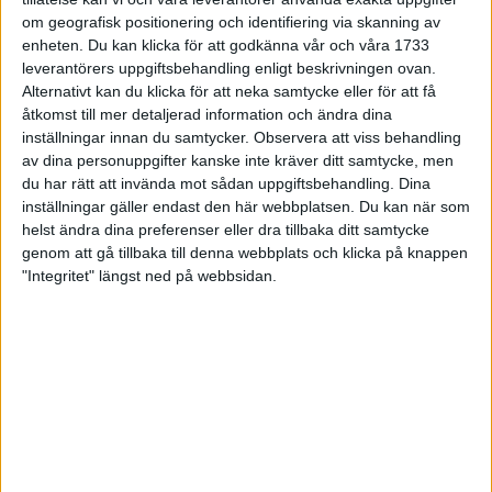
teslöparna tyckte sig känna av det lägre droppet i vaderna.
om geografisk positionering och identifiering via skanning av
enheten. Du kan klicka för att godkänna vår och våra 1733
Fakta:
leverantörers uppgiftsbehandling enligt beskrivningen ovan.
Alternativt kan du klicka för att neka samtycke eller för att få
Pris: 1500kr
åtkomst till mer detaljerad information och ändra dina
Vikt (herr): 250 g (US9)
inställningar innan du samtycker.
Observera att viss behandling
Vikt (dam): 225 g (US 7)
av dina personuppgifter kanske inte kräver ditt samtycke, men
du har rätt att invända mot sådan uppgiftsbehandling. Dina
inställningar gäller endast den här webbplatsen. Du kan när som
helst ändra dina preferenser eller dra tillbaka ditt samtycke
UTRUSTNING
genom att gå tillbaka till denna webbplats och klicka på knappen
"Integritet" längst ned på webbsidan.
Adidas Adistar Salvation 3
Adidas Adizero Tempo 4
Adidas Supernova Glide 4