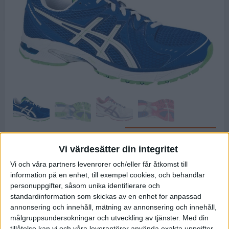
Asics DS Sky Speed 2
Modellen bygger på Asics
Vi värdesätter din integritet
8
/
10
gamla kända serie Gel Lyte och
Vi och våra partners levenrorer och/eller får åtkomst till
tidigare versioner av Speedstar.
information på en enhet, till exempel cookies, och behandlar
Lämplig till intervall och
personuppgifter, såsom unika identifierare och
fartträning och som tävlingssko
standardinformation som skickas av en enhet for anpassad
för de längre loppen. En modell för den drivne löparen med
annonsering och innehåll, mätning av annonsering och innehåll,
neutralt steg, då droppet är 10 mm, lite lägre än normalt. En av
målgruppsundersokningar och utveckling av tjänster.
Med din
tillåtelse kan vi och våra leverantörer använda exakta uppgifter