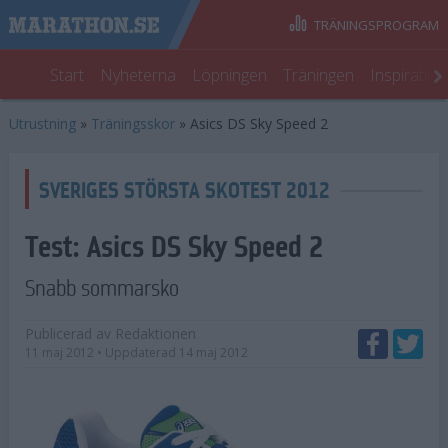
TRÄNINGSPROGRAM
Start
Nyheterna
Löpningen
Träningen
Inspiratio
Utrustning
»
Träningsskor
»
Asics DS Sky Speed 2
SVERIGES STÖRSTA SKOTEST 2012
Test:
Asics DS Sky Speed 2
Snabb sommarsko
Publicerad av
Redaktionen
11 maj 2012
• Uppdaterad
14 maj 2012