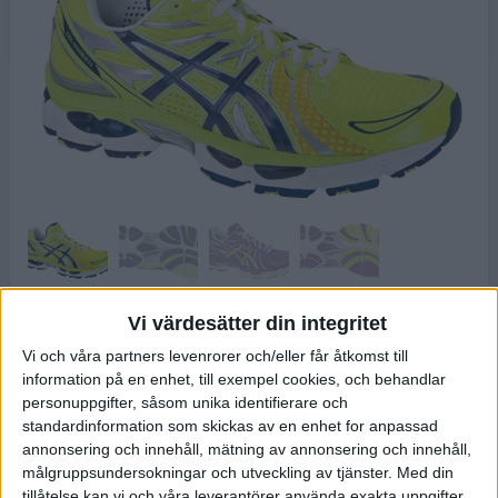
Asics Nimbus 13
Vi värdesätter din integritet
En av marknadens bäst dämpade sko
9
/
10
för neutralt löpsteg. För att vara en
Vi och våra partners levenrorer och/eller får åtkomst till
neutral sko så har den ändå väldigt bra
information på en enhet, till exempel cookies, och behandlar
personuppgifter, såsom unika identifierare och
grundstabilitet. Passformen är som
standardinformation som skickas av en enhet for anpassad
tidigare bra. Hälgreppet och hälkappan
annonsering och innehåll, mätning av annonsering och innehåll,
är förbättrat mot tidigare versioner.
målgruppsundersokningar och utveckling av tjänster.
Med din
Modellen fick extremt bra betyg i löpkänsla och dämpning och
tillåtelse kan vi och våra leverantörer använda exakta uppgifter