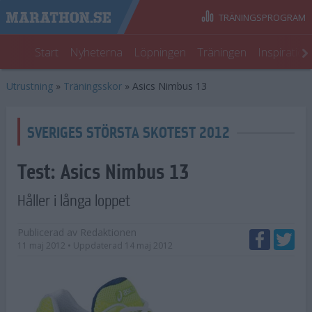
TRÄNINGSPROGRAM
Start
Nyheterna
Löpningen
Träningen
Inspiratio
Utrustning
»
Träningsskor
»
Asics Nimbus 13
SVERIGES STÖRSTA SKOTEST 2012
Test:
Asics Nimbus 13
Håller i långa loppet
Publicerad av
Redaktionen
11 maj 2012
• Uppdaterad
14 maj 2012