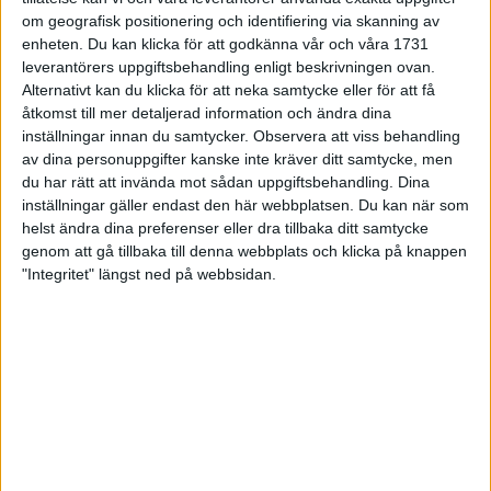
en av löparna sprang ett ultramaraton 195 km utan problem.
om geografisk positionering och identifiering via skanning av
enheten. Du kan klicka för att godkänna vår och våra 1731
Fakta:
leverantörers uppgiftsbehandling enligt beskrivningen ovan.
Alternativt kan du klicka för att neka samtycke eller för att få
Pris: 1900 kr
åtkomst till mer detaljerad information och ändra dina
Vikt (herr): 325 g (US9)
inställningar innan du samtycker.
Observera att viss behandling
av dina personuppgifter kanske inte kräver ditt samtycke, men
Vikt (dam): 270 g (US 7)
du har rätt att invända mot sådan uppgiftsbehandling. Dina
inställningar gäller endast den här webbplatsen. Du kan när som
helst ändra dina preferenser eller dra tillbaka ditt samtycke
UTRUSTNING
genom att gå tillbaka till denna webbplats och klicka på knappen
"Integritet" längst ned på webbsidan.
Adidas Adistar Salvation 3
Adidas Adizero Tempo 4
Adidas Supernova Glide 4