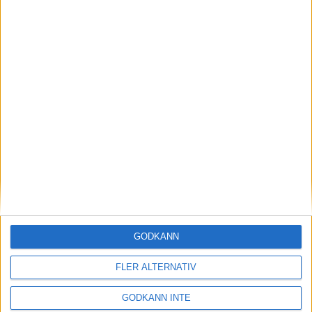
New Balance 1080
New Balance 860
New Balance 890
Newton Gravity Neutral Trainer
GODKÄNN
Nike Lunarglide +3
FLER ALTERNATIV
GODKÄNN INTE
Nike Structure +15