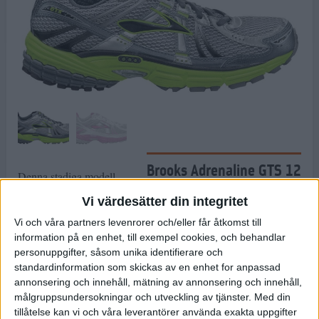
Brooks Adrenaline GTS 12
Denna stadiga modell
6
/
10
som alltid brukar komma
Vi värdesätter din integritet
högt i alla tester håller inte
Vi och våra partners levenrorer och/eller får åtkomst till
riktigt måttet i år. Trots de
information på en enhet, till exempel cookies, och behandlar
olika innovationerna med
personuppgifter, såsom unika identifierare och
"crash pad" i hälen och den så kallade DNA-dämpningen i häl
standardinformation som skickas av en enhet for anpassad
och framfot uppfattas skon som hård och stel.
annonsering och innehåll, mätning av annonsering och innehåll,
målgruppsundersokningar och utveckling av tjänster.
Med din
Fakta:
tillåtelse kan vi och våra leverantörer använda exakta uppgifter