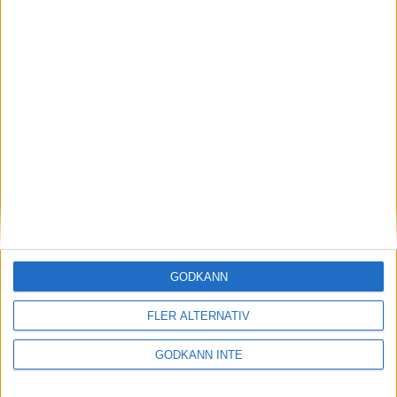
New Balance 860
New Balance 890
Newton Gravity Neutral Trainer
Nike Lunarglide +3
GODKÄNN
FLER ALTERNATIV
Nike Structure +15
GODKÄNN INTE
Nike Zoom Elite +