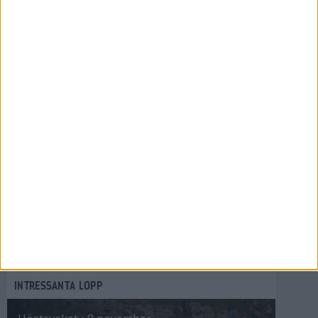
15 maj 2018
» Fler guider
SENASTE STORTESTEN
Sveriges största skotest 2017
96 recensioner • 3 artiklar
2016 års stora test av trailskor
Sveriges största skotest 2016
Bästa lurarna för löpning
Tio sport-behåar för löpning
» Alla stortester
INTRESSANTA LOPP