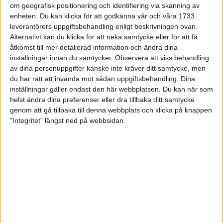
om geografisk positionering och identifiering via skanning av
Pris: 1500 kr
enheten. Du kan klicka för att godkänna vår och våra 1733
Vikt (herr): 320 g (US9)
leverantörers uppgiftsbehandling enligt beskrivningen ovan.
Alternativt kan du klicka för att neka samtycke eller för att få
Vikt (dam): 265 g (US 7)
åtkomst till mer detaljerad information och ändra dina
inställningar innan du samtycker.
Observera att viss behandling
av dina personuppgifter kanske inte kräver ditt samtycke, men
UTRUSTNING
du har rätt att invända mot sådan uppgiftsbehandling. Dina
inställningar gäller endast den här webbplatsen. Du kan när som
helst ändra dina preferenser eller dra tillbaka ditt samtycke
Adidas Adistar Salvation 3
genom att gå tillbaka till denna webbplats och klicka på knappen
"Integritet" längst ned på webbsidan.
Adidas Adizero Tempo 4
Adidas Supernova Glide 4