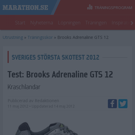
TRÄNINGSPROGRAM
Start
Nyheterna
Löpningen
Träningen
Inspiratio
Utrustning
»
Träningsskor
»
Brooks Adrenaline GTS 12
SVERIGES STÖRSTA SKOTEST 2012
Test:
Brooks Adrenaline GTS 12
Kraschlandar
Publicerad av
Redaktionen
11 maj 2012
• Uppdaterad
14 maj 2012