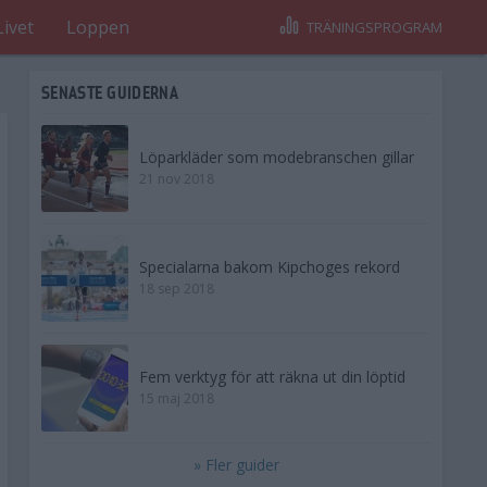
Livet
Loppen
TRÄNINGSPROGRAM
SENASTE GUIDERNA
Löparkläder som modebranschen gillar
21 nov 2018
Specialarna bakom Kipchoges rekord
18 sep 2018
Fem verktyg för att räkna ut din löptid
15 maj 2018
» Fler guider