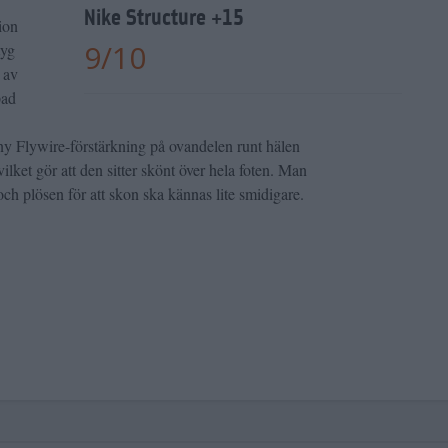
Nike Structure +15
ion
9
/
10
tyg
 av
pad
 ny Flywire-förstärkning på ovandelen runt hälen
vilket gör att den sitter skönt över hela foten. Man
och plösen för att skon ska kännas lite smidigare.