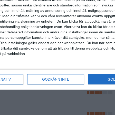
ifter, såsom unika identifierare och standardinformation som skickas 
g och innehåll, mätning av annonsering och innehåll, målgruppsunde
.
Med din tillåtelse kan vi och våra leverantörer använda exakta uppgif
entifiering via skanning av enheten. Du kan klicka för att godkänna vår
sbehandling enligt beskrivningen ovan. Alternativt kan du klicka för att
ll mer detaljerad information och ändra dina inställningar innan du samty
ina personuppgifter kanske inte kräver ditt samtycke, men du har rätt 
Dina inställningar gäller endast den här webbplatsen. Du kan när som h
 tillbaka ditt samtycke genom att gå tillbaka till denna webbplats och k
ned på webbsidan.
RNATIV
GODKÄNN INTE
GO