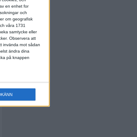
av en enhet for
rsokningar och
ter om geografisk
 och våra 1731
 neka samtycke eller
cker.
Observera att
att invända mot sådan
elst ändra dina
licka på knappen
DKÄNN