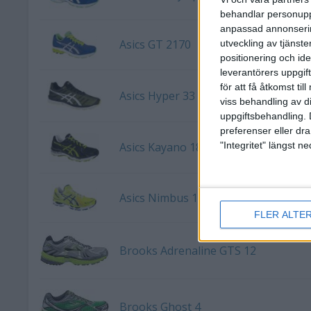
behandlar personuppg
anpassad annonserin
Asics GT 2170
utveckling av tjänster
positionering och id
leverantörers uppgift
för att få åtkomst ti
Asics Hyper 33
viss behandling av d
uppgiftsbehandling. 
preferenser eller dra
"Integritet" längst 
Asics Kayano 18
Asics Nimbus 13
FLER ALTE
Brooks Adrenaline GTS 12
Brooks Ghost 4