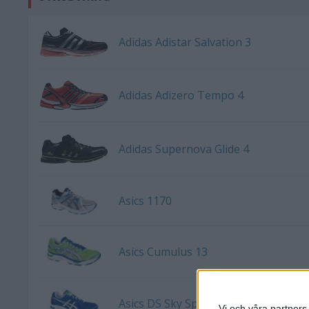
Adidas Adistar Salvation 3
Adidas Adizero Tempo 4
Adidas Supernova Glide 4
Asics 1170
Asics Cumulus 13
Asics DS Sky Speed 2
Vi och våra partners 