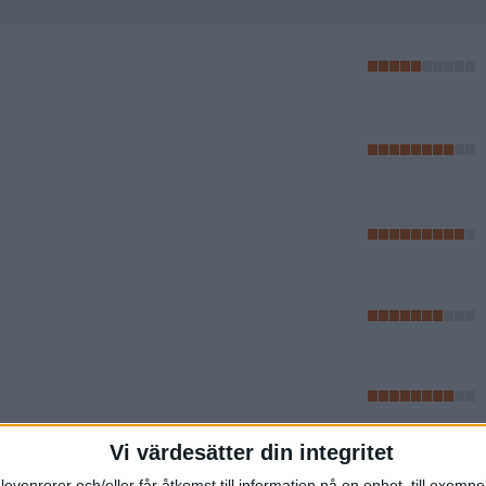
Vi värdesätter din integritet
levenrorer och/eller får åtkomst till information på en enhet, till exempe