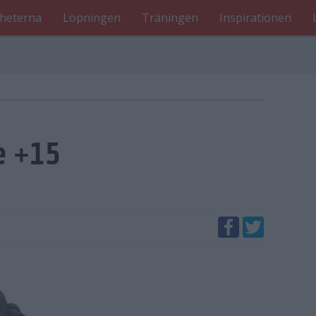
heterna
Löpningen
Träningen
Inspirationen
e +15