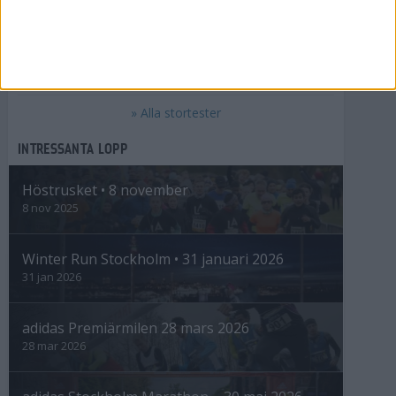
2016 års stora test av trailskor
Sveriges största skotest 2016
Bästa lurarna för löpning
Tio sport-behåar för löpning
» Alla stortester
INTRESSANTA LOPP
Höstrusket • 8 november
8 nov 2025
Winter Run Stockholm • 31 januari 2026
31 jan 2026
adidas Premiärmilen 28 mars 2026
28 mar 2026