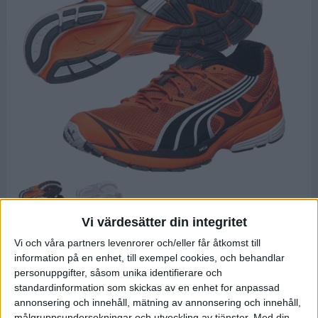
Vi värdesätter din integritet
Puma Complete SLX Ryjin
Vi och våra partners levenrorer och/eller får åtkomst till
Ännu en positiv
information på en enhet, till exempel cookies, och behandlar
8
/
10
överraskning från Puma.
personuppgifter, såsom unika identifierare och
En sko som fungerar bra
standardinformation som skickas av en enhet for anpassad
både till distanspassen och
annonsering och innehåll, mätning av annonsering och innehåll,
de lite snabbare
målgruppsundersokningar och utveckling av tjänster.
Med din