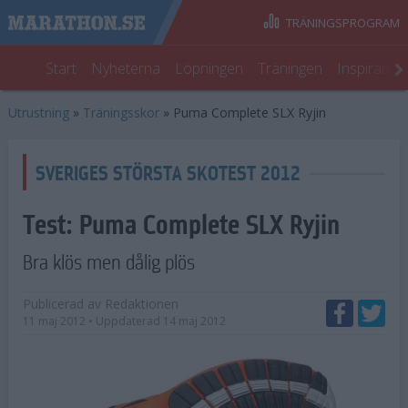
TRÄNINGSPROGRAM
Start
Nyheterna
Löpningen
Träningen
Inspiratio
Utrustning
»
Träningsskor
»
Puma Complete SLX Ryjin
SVERIGES STÖRSTA SKOTEST 2012
Test:
Puma Complete SLX Ryjin
Bra klös men dålig plös
Publicerad av
Redaktionen
11 maj 2012
• Uppdaterad
14 maj 2012