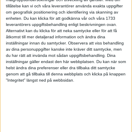
intervallpassen. Tunn och lätt sandwich mesh-ovandel får ner
tillåtelse kan vi och våra leverantörer använda exakta uppgifter
om geografisk positionering och identifiering via skanning av
totalvikten på skon. En ganska rymlig läst gör att den passar
enheten. Du kan klicka för att godkänna vår och våra 1733
normal till lite bredare fot. Skön löpkänsla och driv i denna
leverantörers uppgiftsbehandling enligt beskrivningen ovan.
modell som har optimal kontakt med underlaget. Plös och
Alternativt kan du klicka för att neka samtycke eller för att få
snörning är tyvärr inte bra och gav problem över vristen när
åtkomst till mer detaljerad information och ändra dina
löparna blev tvungna att snöra skon lite hårdare.
inställningar innan du samtycker.
Observera att viss behandling
av dina personuppgifter kanske inte kräver ditt samtycke, men
Fakta:
du har rätt att invända mot sådan uppgiftsbehandling. Dina
inställningar gäller endast den här webbplatsen. Du kan när som
Pris: 1100 kr
helst ändra dina preferenser eller dra tillbaka ditt samtycke
genom att gå tillbaka till denna webbplats och klicka på knappen
Vikt (herr): 255 g (US9)
"Integritet" längst ned på webbsidan.
Vikt (dam): 210 g (US 7)
UTRUSTNING
Adidas Adistar Salvation 3