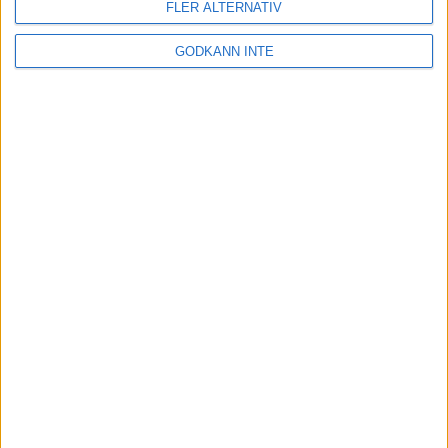
FLER ALTERNATIV
Newton Gravity Neutral Trainer
GODKÄNN INTE
Nike Lunarglide +3
Nike Structure +15
Nike Zoom Elite +
Puma Faas 550
Salomon XR Mission