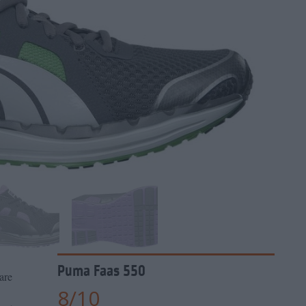
Puma Faas 550
pare
8
/
10