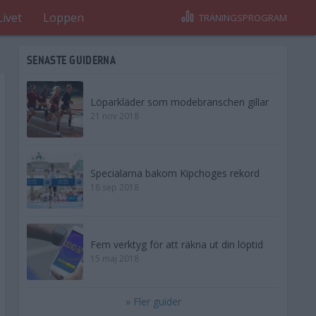
Livet
Loppen
TRÄNINGSPROGRAM
SENASTE GUIDERNA
Löparkläder som modebranschen gillar
21 nov 2018
Specialarna bakom Kipchoges rekord
18 sep 2018
Fem verktyg för att räkna ut din löptid
15 maj 2018
» Fler guider