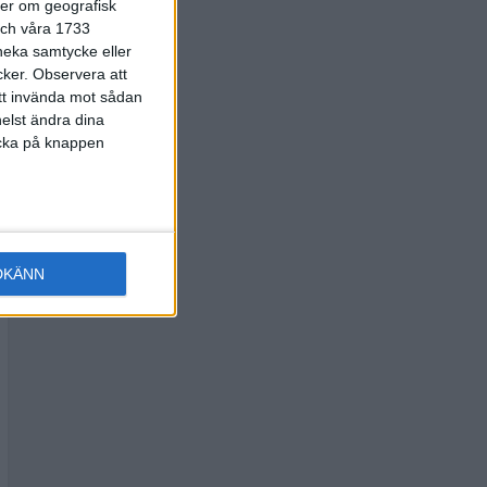
ter om geografisk
 och våra 1733
 neka samtycke eller
cker.
Observera att
att invända mot sådan
elst ändra dina
licka på knappen
DKÄNN