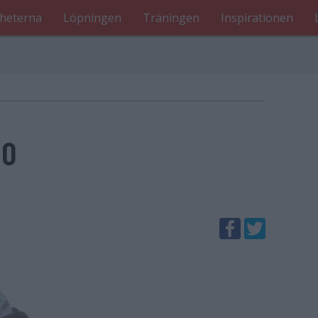
heterna
Löpningen
Träningen
Inspirationen
50