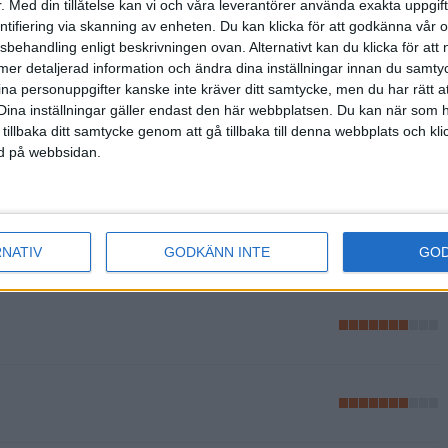
.
Med din tillåtelse kan vi och våra leverantörer använda exakta uppgif
entifiering via skanning av enheten. Du kan klicka för att godkänna vår
sbehandling enligt beskrivningen ovan. Alternativt kan du klicka för att
ll mer detaljerad information och ändra dina inställningar innan du samty
ina personuppgifter kanske inte kräver ditt samtycke, men du har rätt 
Dina inställningar gäller endast den här webbplatsen. Du kan när som h
 tillbaka ditt samtycke genom att gå tillbaka till denna webbplats och k
ned på webbsidan.
RNATIV
GODKÄNN INTE
GO