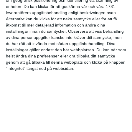
om geografisk positionering och identifiering via skanning av
Lidingöloppet – en lång historia
enheten. Du kan klicka för att godkänna vår och våra 1731
24 sep 2014
leverantörers uppgiftsbehandling enligt beskrivningen ovan.
Alternativt kan du klicka för att neka samtycke eller för att få
åtkomst till mer detaljerad information och ändra dina
inställningar innan du samtycker.
Observera att viss behandling
Carina och Kristina på väg in i Ukraina
av dina personuppgifter kanske inte kräver ditt samtycke, men
2 maj 2013
du har rätt att invända mot sådan uppgiftsbehandling. Dina
inställningar gäller endast den här webbplatsen. Du kan när som
helst ändra dina preferenser eller dra tillbaka ditt samtycke
genom att gå tillbaka till denna webbplats och klicka på knappen
På villovägar i Rumänien
"Integritet" längst ned på webbsidan.
26 apr 2013
» Alla artiklar
TEMAN OM ARKIV
Henry Palmé
2 artiklar