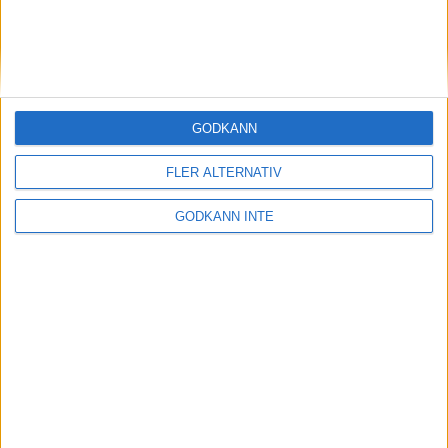
Notiser från Marathon.se
Stockholm Marathon 2004
Tjejmilen 2009
Historiska löpare
GODKÄNN
» Fler teman
FLER ALTERNATIV
INTRESSANTA LOPP
GODKÄNN INTE
Höstrusket • 8 november
8 nov 2025
Winter Run Stockholm • 31 januari 2026
31 jan 2026
adidas Premiärmilen 28 mars 2026
28 mar 2026