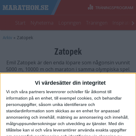
TRÄNINGSPROGRAM
Start
Nyheterna
Löpningen
Träningen
Inspiratio
Arkiv
»
Zatopek
Zatopek
Emil Zatopek är den enda löpare som någonsin vunnit
5000 m, 10000 m och maraton i samma olympiska spel.
1 artikel
Vi värdesätter din integritet
Vi och våra partners levenrorer och/eller får åtkomst till
Världsrekord och medaljer
information på en enhet, till exempel cookies, och behandlar
5 apr 2007
• Zatopek
personuppgifter, såsom unika identifierare och
standardinformation som skickas av en enhet for anpassad
annonsering och innehåll, mätning av annonsering och innehåll,
SENASTE ARKIV
målgruppsundersokningar och utveckling av tjänster.
Med din
tillåtelse kan vi och våra leverantörer använda exakta uppgifter