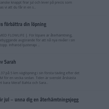
anske knappt firar jul och lever på precis som
 vi att du får in en s...
jus förbättra din löpning
FLOWLIFE |. För löpare är återhämtning,
rebyggande avgörande för att nå nya nivåer i sin
opp. Infraröd ljusterapi ...
av Sarah
37 på 5 km väglöpning i sin första tävling efter det
EM för en vecka sedan. Tiden är svenskt årsbästa
t bara Meraf Bahta och Sara...
ör jul – unna dig en återhämtningsjogg