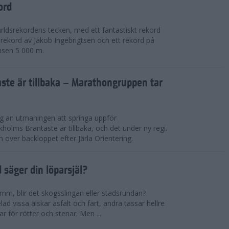
ord
världsrekordens tecken, med ett fantastiskt rekord
rekord av Jakob Ingebrigtsen och ett rekord på
nsen 5 000 m.
ste är tillbaka – Marathongruppen tar
ig an utmaningen att springa uppför
lms Brantaste är tillbaka, och det under ny regi.
över backloppet efter Järla Orientering.
d säger din löparsjäl?
mm, blir det skogsslingan eller stadsrundan?
lad vissa älskar asfalt och fart, andra tassar hellre
r för rötter och stenar. Men ...