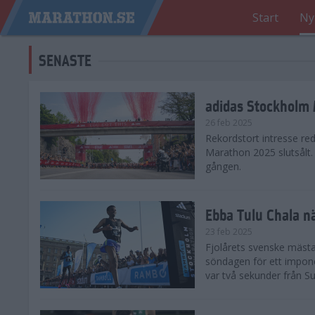
Start
Ny
SENASTE
adidas Stockholm M
26 feb 2025
Rekordstort intresse re
Marathon 2025 slutsålt
gången.
Ebba Tulu Chala n
23 feb 2025
Fjolårets svenske mästa
söndagen för ett impone
var två sekunder från S