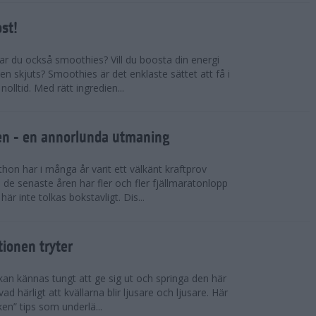
ost!
kar du också smoothies? Vill du boosta din energi
n skjuts? Smoothies är det enklaste sättet att få i
olltid. Med rätt ingredien...
llen - en annorlunda utmaning
on har i många år varit ett välkänt kraftprov
de senaste åren har fler och fler fjällmaratonlopp
är inte tolkas bokstavligt. Dis...
tionen tryter
kan kännas tungt att ge sig ut och springa den här
ad härligt att kvällarna blir ljusare och ljusare. Här
ken” tips som underlä...