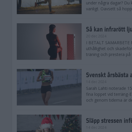
under några dagar? Du k
vanligt. Oavsett så hoppas
Så kan infrarött l
20 dec 2024
I BETALT SAMARBETE MED 
uthållighet och skadefö
träning och prestera på t
Svenskt årsbästa 
14 dec 2024
Sarah Lahti noterade 15.
fina loppet vid terräng-
och genom tiderna är de
Släpp stressen inf
14 dec 2024