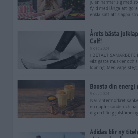
Julen närmar sig med st
fylld med långa att-göra
enkla sätt att släppa str
Årets bästa julkla
Calf!
9 dec 2024
I BETALT SAMARBETE ME
viktigaste muskler och s
löpning. Med varje steg ut
Boosta din energi
9 dec 2024
När vintermörkret sänker
en uppfriskande och när
dig en härlig julstämning 
Adidas blir ny tit