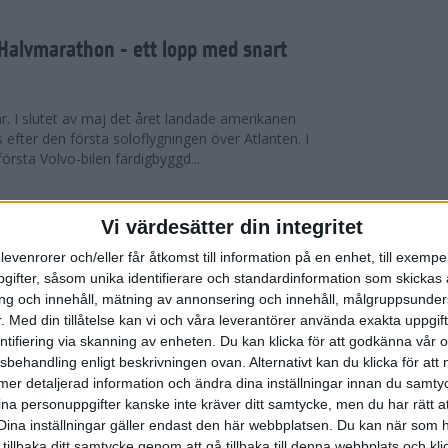
Halvmarathon - ett lopp med snart
år. I slutet av maj det året landade amerikanen
s efter den första soloflygningen över Atlanten. I
örsta Volvo-bilen färdigbyggd...
ederspris till marans skapare
Vi värdesätter din integritet
levenrorer och/eller får åtkomst till information på en enhet, till exempe
 på tisdagskvällen tilldelades Anders Olsson, som
ifter, såsom unika identifierare och standardinformation som skickas 
l att starta Stockholm Marathon startades 1979,
g och innehåll, mätning av annonsering och innehåll, målgruppsunde
rspris för motionslöpningens ut...
.
Med din tillåtelse kan vi och våra leverantörer använda exakta uppgif
entifiering via skanning av enheten. Du kan klicka för att godkänna vår
sbehandling enligt beskrivningen ovan. Alternativt kan du klicka för att
̈rberedelser och återhämtning
ll mer detaljerad information och ändra dina inställningar innan du samty
ina personuppgifter kanske inte kräver ditt samtycke, men du har rätt 
ED FLOWLIFE | Att springa under
Dina inställningar gäller endast den här webbplatsen. Du kan när som h
fantastisk utmaning som stärker både kropp och
 tillbaka ditt samtycke genom att gå tillbaka till denna webbplats och k