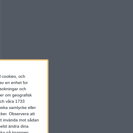
l cookies, och
av en enhet for
rsokningar och
ter om geografisk
 och våra 1733
 neka samtycke eller
cker.
Observera att
att invända mot sådan
elst ändra dina
licka på knappen