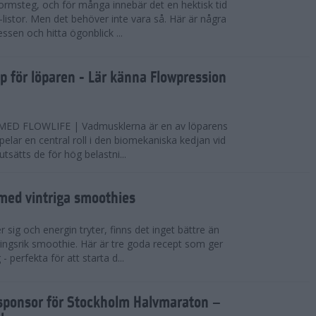
ormsteg, och för många innebär det en hektisk tid
-listor. Men det behöver inte vara så. Här är några
essen och hitta ögonblick ...
pp för löparen - Lär känna Flowpression
D FLOWLIFE | Vadmusklerna är en av löparens
pelar en central roll i den biomekaniska kedjan vid
sätts de för hög belastni...
 med vintriga smoothies
 sig och energin tryter, finns det inget bättre än
ingsrik smoothie. Här är tre goda recept som ger
- perfekta för att starta d...
elsponsor för Stockholm Halvmaraton –