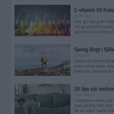
C-vitamin till fruk
12 feb 2025
Röd, gul eller grön? Äls
och ge immunförsvaret e
sig massor av näring på n
Spring långt i fjä
2 feb 2025
Adidas Stockholm Marath
inom svensk idrott, men 
etablerats. Maraton ska h
10 tips när motiva
29 jan 2025
I ärlighetens namn, det 
tiden på året. Men tänk v
får du några ”spark-i-ba