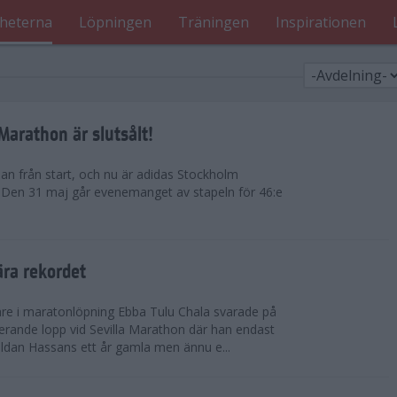
heterna
Löpningen
Träningen
Inspirationen
arathon är slutsålt!
dan från start, och nu är adidas Stockholm
. Den 31 maj går evenemanget av stapeln för 46:e
ära rekordet
re i maratonlöpning Ebba Tulu Chala svarade på
rande lopp vid Sevilla Marathon där han endast
uldan Hassans ett år gamla men ännu e...