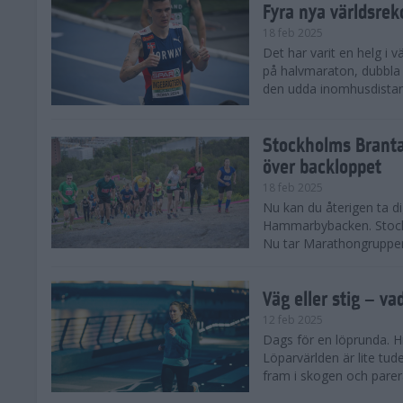
Fyra nya världsrek
18 feb 2025
Det har varit en helg i 
på halvmaraton, dubbla 
den udda inomhusdista
Stockholms Branta
över backloppet
18 feb 2025
Nu kan du återigen ta d
Hammarbybacken. Stockho
Nu tar Marathongruppen 
Väg eller stig – va
12 feb 2025
Dags för en löprunda. H
Löparvärlden är lite tude
fram i skogen och parera