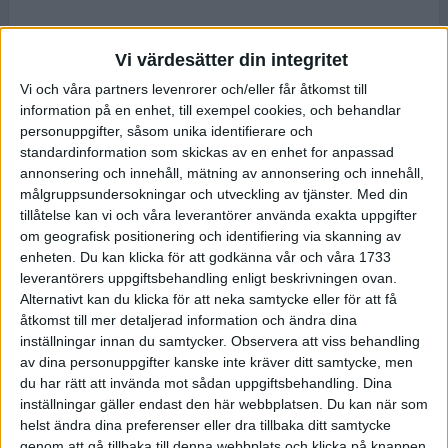
Vi värdesätter din integritet
Vi och våra partners levenrorer och/eller får åtkomst till
information på en enhet, till exempel cookies, och behandlar
personuppgifter, såsom unika identifierare och
standardinformation som skickas av en enhet for anpassad
annonsering och innehåll, mätning av annonsering och innehåll,
målgruppsundersokningar och utveckling av tjänster.
Med din
tillåtelse kan vi och våra leverantörer använda exakta uppgifter
om geografisk positionering och identifiering via skanning av
enheten. Du kan klicka för att godkänna vår och våra 1733
leverantörers uppgiftsbehandling enligt beskrivningen ovan.
Alternativt kan du klicka för att neka samtycke eller för att få
åtkomst till mer detaljerad information och ändra dina
inställningar innan du samtycker.
Observera att viss behandling
av dina personuppgifter kanske inte kräver ditt samtycke, men
du har rätt att invända mot sådan uppgiftsbehandling. Dina
inställningar gäller endast den här webbplatsen. Du kan när som
helst ändra dina preferenser eller dra tillbaka ditt samtycke
genom att gå tillbaka till denna webbplats och klicka på knappen