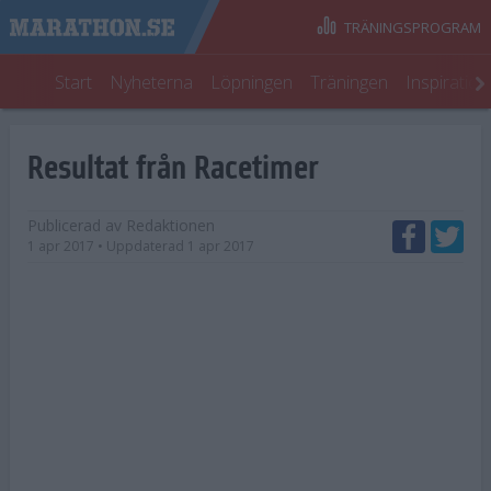
TRÄNINGSPROGRAM
Start
Nyheterna
Löpningen
Träningen
Inspiratio
Resultat från Racetimer
Publicerad av
Redaktionen
1 apr 2017
• Uppdaterad
1 apr 2017