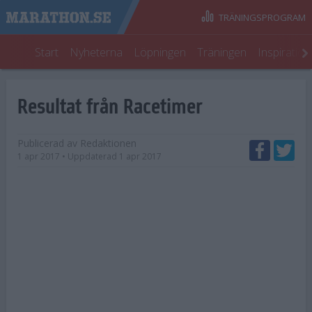
TRÄNINGSPROGRAM
Start
Nyheterna
Löpningen
Träningen
Inspiratio
Resultat från Racetimer
Publicerad av
Redaktionen
1 apr 2017
• Uppdaterad
1 apr 2017