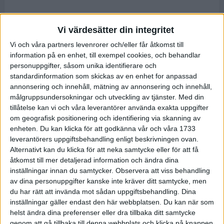
Vi värdesätter din integritet
Vi och våra partners levenrorer och/eller får åtkomst till
information på en enhet, till exempel cookies, och behandlar
personuppgifter, såsom unika identifierare och
standardinformation som skickas av en enhet for anpassad
annonsering och innehåll, mätning av annonsering och innehåll,
målgruppsundersokningar och utveckling av tjänster.
Med din
tillåtelse kan vi och våra leverantörer använda exakta uppgifter
om geografisk positionering och identifiering via skanning av
enheten. Du kan klicka för att godkänna vår och våra 1733
leverantörers uppgiftsbehandling enligt beskrivningen ovan.
Alternativt kan du klicka för att neka samtycke eller för att få
åtkomst till mer detaljerad information och ändra dina
inställningar innan du samtycker.
Observera att viss behandling
av dina personuppgifter kanske inte kräver ditt samtycke, men
du har rätt att invända mot sådan uppgiftsbehandling. Dina
inställningar gäller endast den här webbplatsen. Du kan när som
helst ändra dina preferenser eller dra tillbaka ditt samtycke
genom att gå tillbaka till denna webbplats och klicka på knappen