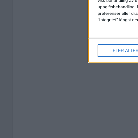
viss behandling av d
uppgiftsbehandling. 
preferenser eller dra
"Integritet" längst 
FLER ALTE