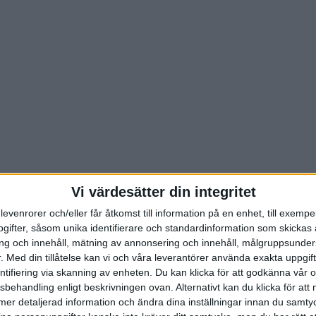
Vi värdesätter din integritet
levenrorer och/eller får åtkomst till information på en enhet, till exempe
ifter, såsom unika identifierare och standardinformation som skickas 
g och innehåll, mätning av annonsering och innehåll, målgruppsunde
.
Med din tillåtelse kan vi och våra leverantörer använda exakta uppgif
entifiering via skanning av enheten. Du kan klicka för att godkänna vår
sbehandling enligt beskrivningen ovan. Alternativt kan du klicka för att
ll mer detaljerad information och ändra dina inställningar innan du samty