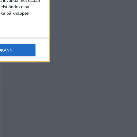
att invända mot sådan
elst ändra dina
licka på knappen
DKÄNN