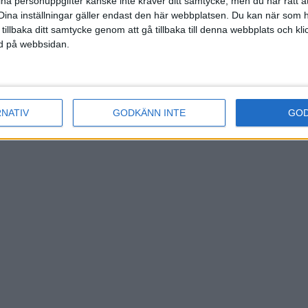
ina personuppgifter kanske inte kräver ditt samtycke, men du har rätt 
Dina inställningar gäller endast den här webbplatsen. Du kan när som h
 tillbaka ditt samtycke genom att gå tillbaka till denna webbplats och k
ned på webbsidan.
RNATIV
GODKÄNN INTE
GO