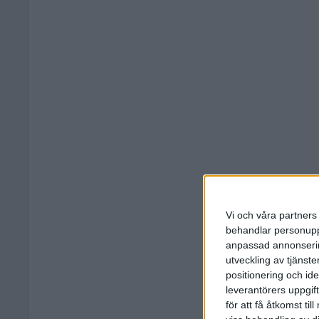
Vi och våra partners 
behandlar personuppg
anpassad annonserin
utveckling av tjänster
positionering och id
leverantörers uppgift
för att få åtkomst ti