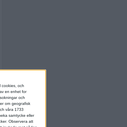
l cookies, och
av en enhet for
rsokningar och
ter om geografisk
 och våra 1733
 neka samtycke eller
cker.
Observera att