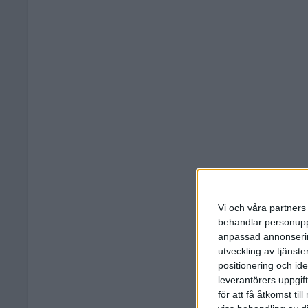
Vi och våra partners 
behandlar personuppg
anpassad annonserin
utveckling av tjänster
positionering och id
leverantörers uppgift
för att få åtkomst ti