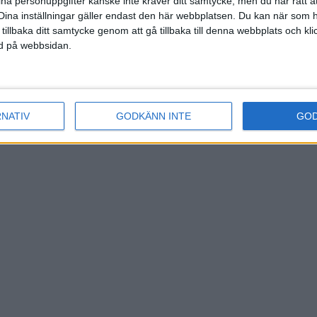
ina personuppgifter kanske inte kräver ditt samtycke, men du har rätt 
Dina inställningar gäller endast den här webbplatsen. Du kan när som h
 tillbaka ditt samtycke genom att gå tillbaka till denna webbplats och k
ned på webbsidan.
RNATIV
GODKÄNN INTE
GO