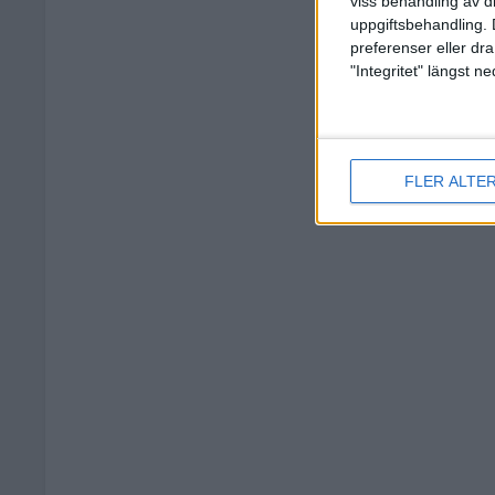
viss behandling av d
uppgiftsbehandling. 
preferenser eller dra
"Integritet" längst 
FLER ALTE