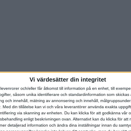
Vi värdesätter din integritet
levenrorer och/eller får åtkomst till information på en enhet, till exempe
ifter, såsom unika identifierare och standardinformation som skickas 
g och innehåll, mätning av annonsering och innehåll, målgruppsunde
.
Med din tillåtelse kan vi och våra leverantörer använda exakta uppgif
entifiering via skanning av enheten. Du kan klicka för att godkänna vår
sbehandling enligt beskrivningen ovan. Alternativt kan du klicka för att
ll mer detaljerad information och ändra dina inställningar innan du samty