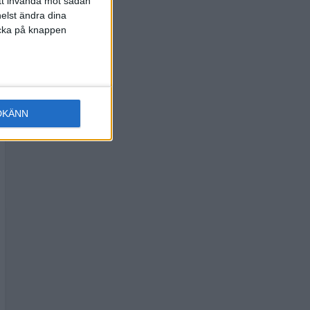
att invända mot sådan
elst ändra dina
licka på knappen
DKÄNN