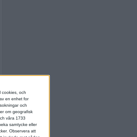
l cookies, och
av en enhet for
rsokningar och
ter om geografisk
 och våra 1733
 neka samtycke eller
cker.
Observera att