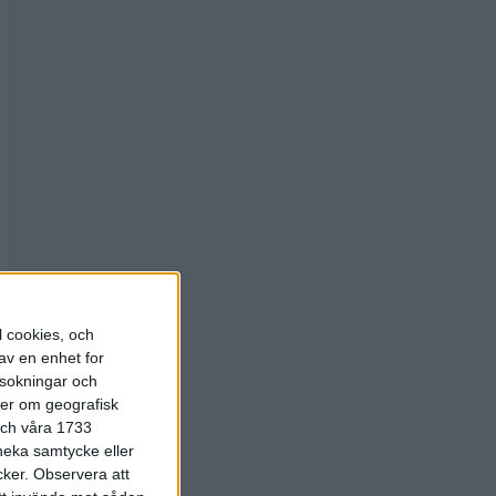
l cookies, och
av en enhet for
rsokningar och
ter om geografisk
 och våra 1733
 neka samtycke eller
cker.
Observera att