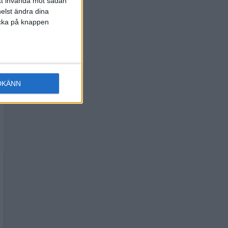
att invända mot sådan
elst ändra dina
licka på knappen
DKÄNN