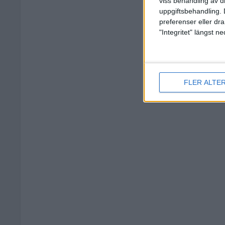
viss behandling av d
uppgiftsbehandling. 
preferenser eller dra
"Integritet" längst 
FLER ALTE