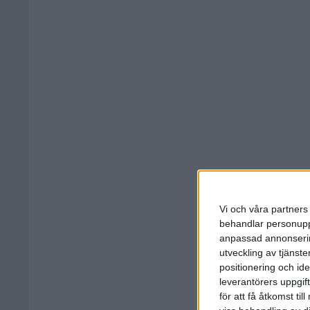
Vi och våra partners 
behandlar personuppg
anpassad annonserin
utveckling av tjänster
positionering och id
leverantörers uppgift
för att få åtkomst ti