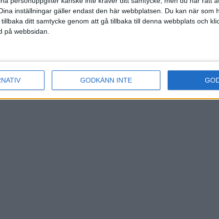
ina personuppgifter kanske inte kräver ditt samtycke, men du har rätt 
Dina inställningar gäller endast den här webbplatsen. Du kan när som h
 tillbaka ditt samtycke genom att gå tillbaka till denna webbplats och k
ned på webbsidan.
RNATIV
GODKÄNN INTE
GO