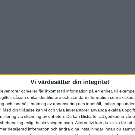
Vi värdesätter din integritet
levenrorer och/eller får åtkomst till information på en enhet, till exempe
ifter, såsom unika identifierare och standardinformation som skickas 
g och innehåll, mätning av annonsering och innehåll, målgruppsunde
.
Med din tillåtelse kan vi och våra leverantörer använda exakta uppgif
entifiering via skanning av enheten. Du kan klicka för att godkänna vår
sbehandling enligt beskrivningen ovan. Alternativt kan du klicka för att
ll mer detaljerad information och ändra dina inställningar innan du samty