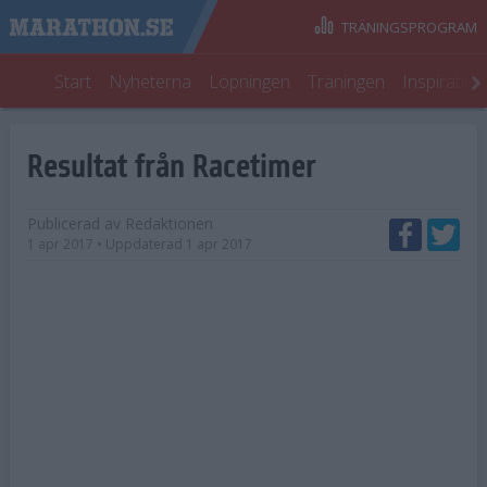
TRÄNINGSPROGRAM
Start
Nyheterna
Löpningen
Träningen
Inspiratio
Resultat från Racetimer
Publicerad av
Redaktionen
1 apr 2017
• Uppdaterad
1 apr 2017