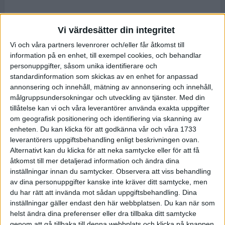
Vi värdesätter din integritet
Vi och våra partners levenrorer och/eller får åtkomst till
information på en enhet, till exempel cookies, och behandlar
personuppgifter, såsom unika identifierare och
standardinformation som skickas av en enhet for anpassad
annonsering och innehåll, mätning av annonsering och innehåll,
målgruppsundersokningar och utveckling av tjänster.
Med din
tillåtelse kan vi och våra leverantörer använda exakta uppgifter
om geografisk positionering och identifiering via skanning av
enheten. Du kan klicka för att godkänna vår och våra 1733
leverantörers uppgiftsbehandling enligt beskrivningen ovan.
Alternativt kan du klicka för att neka samtycke eller för att få
åtkomst till mer detaljerad information och ändra dina
inställningar innan du samtycker.
Observera att viss behandling
av dina personuppgifter kanske inte kräver ditt samtycke, men
du har rätt att invända mot sådan uppgiftsbehandling. Dina
inställningar gäller endast den här webbplatsen. Du kan när som
helst ändra dina preferenser eller dra tillbaka ditt samtycke
genom att gå tillbaka till denna webbplats och klicka på knappen