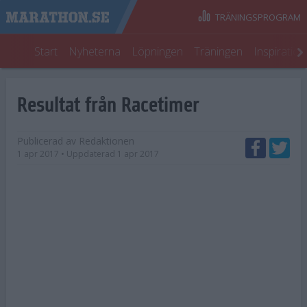
TRÄNINGSPROGRAM
Start
Nyheterna
Löpningen
Träningen
Inspiratio
Resultat från Racetimer
Publicerad av
Redaktionen
1 apr 2017
• Uppdaterad
1 apr 2017