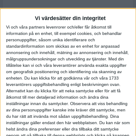
Vi värdesätter din integritet
Vi och våra partners levenrorer och/eller får åtkomst till
information på en enhet, till exempel cookies, och behandlar
personuppgifter, såsom unika identifierare och
standardinformation som skickas av en enhet for anpassad
annonsering och innehåll, mätning av annonsering och innehåll,
målgruppsundersokningar och utveckling av tjänster.
Med din
tillåtelse kan vi och våra leverantörer använda exakta uppgifter
om geografisk positionering och identifiering via skanning av
enheten. Du kan klicka för att godkänna vår och våra 1733
leverantörers uppgiftsbehandling enligt beskrivningen ovan.
Alternativt kan du klicka för att neka samtycke eller för att få
åtkomst till mer detaljerad information och ändra dina
inställningar innan du samtycker.
Observera att viss behandling
av dina personuppgifter kanske inte kräver ditt samtycke, men
du har rätt att invända mot sådan uppgiftsbehandling. Dina
inställningar gäller endast den här webbplatsen. Du kan när som
helst ändra dina preferenser eller dra tillbaka ditt samtycke
genom att gå tillbaka till denna webbplats och klicka på knappen