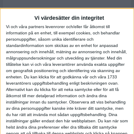
Vi värdesätter din integritet
Vi och våra partners levenrorer och/eller får åtkomst till
information på en enhet, till exempel cookies, och behandlar
personuppgifter, såsom unika identifierare och
standardinformation som skickas av en enhet for anpassad
annonsering och innehåll, mätning av annonsering och innehåll,
målgruppsundersokningar och utveckling av tjänster.
Med din
tillåtelse kan vi och våra leverantörer använda exakta uppgifter
om geografisk positionering och identifiering via skanning av
enheten. Du kan klicka för att godkänna vår och våra 1733
leverantörers uppgiftsbehandling enligt beskrivningen ovan.
Alternativt kan du klicka för att neka samtycke eller för att få
åtkomst till mer detaljerad information och ändra dina
inställningar innan du samtycker.
Observera att viss behandling
av dina personuppgifter kanske inte kräver ditt samtycke, men
du har rätt att invända mot sådan uppgiftsbehandling. Dina
inställningar gäller endast den här webbplatsen. Du kan när som
helst ändra dina preferenser eller dra tillbaka ditt samtycke
genom att gå tillbaka till denna webbplats och klicka på knappen