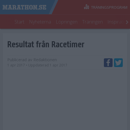
TRÄNINGSPROGRAM
Start
Nyheterna
Löpningen
Träningen
Inspiratio
Resultat från Racetimer
Publicerad av
Redaktionen
1 apr 2017
• Uppdaterad
1 apr 2017