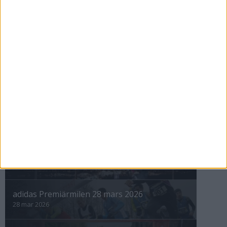
ASICS GEL-TRABUCO™ MT GTX– perfekt
för traillöpning och vandring i blöta
förhållanden
4 mar 2026
» Alla artiklar
INTRESSANTA LOPP
Höstrusket • 8 november
8 nov 2025
Winter Run Stockholm • 31 januari 2026
31 jan 2026
adidas Premiärmilen 28 mars 2026
28 mar 2026