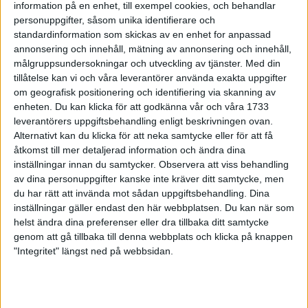
information på en enhet, till exempel cookies, och behandlar
perfekt farthållning av de fyra hararna med bland andra Paul
personuppgifter, såsom unika identifierare och
Evans (vann i Chicago 1996) och kenyanen Eric Kimayo.
standardinformation som skickas av en enhet for anpassad
Halvmaran passerades på 1.03 med tätklungan samlad. I den
annonsering och innehåll, mätning av annonsering och innehåll,
fanns förutom Khannouchi också bland andra fjolårssegraren
målgruppsundersokningar och utveckling av tjänster.
Med din
tillåtelse kan vi och våra leverantörer använda exakta uppgifter
Ondoro Osoro, världsrekordhållaren Ronaldo da Costa,
om geografisk positionering och identifiering via skanning av
Brasilien, samt 1996 och 1998 års Bostonvinnare Moses
enheten. Du kan klicka för att godkänna vår och våra 1733
Tanui, Kenya.
leverantörers uppgiftsbehandling enligt beskrivningen ovan.
När hararna gjort sitt började Moses Tanui en hårdkörning som
Alternativt kan du klicka för att neka samtycke eller för att få
såg ut att avgöra loppet. Som mest hade Tanui ett försprång på
åtkomst till mer detaljerad information och ändra dina
nästan 30 sekunder till jagande Khannouchi.
inställningar innan du samtycker.
Observera att viss behandling
Med en fantastisk avslutning de sista femkilometerna lyckades
av dina personuppgifter kanske inte kräver ditt samtycke, men
du har rätt att invända mot sådan uppgiftsbehandling. Dina
Khannouchi komma ifatt. Vid den sista vätskekontrollen
inställningar gäller endast den här webbplatsen. Du kan när som
passerade tog också den 27-årige marockanen ledningen. Trots
helst ändra dina preferenser eller dra tillbaka ditt samtycke
att Moses Tanui tröttnade på slutet noterade han tidernas tredje
genom att gå tillbaka till denna webbplats och klicka på knappen
bästa tid med sina 2.06.16. På tredje plats hade Ondoro Osoro
"Integritet" längst ned på webbsidan.
2.08.00.
- Jag tänkte inte på rekordet, det viktigaste idag var att vinna,
förklarade