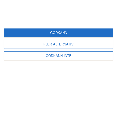
6.Eder Moreno Fialho, 2:09:36
7.Joseph Kahugu, 2:09:37
8.James Karuiki, 2:11:14
9.Said Dogga, 2:11:18
0.Simon Lopuyet, 2:11:44
GODKÄNN
Kvinnor
1.Joyce Chepchumba, 2:25:00
FLER ALTERNATIV
2.Margaret Okayo
GODKÄNN INTE
SENASTE NYHETERNA
Resultat och liveresultat för maran
28 maj 2026
Så följer du adidas Stockholm Marathon
28 maj 2026