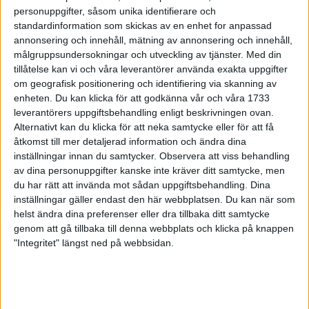
personuppgifter, såsom unika identifierare och
bli en tradition på nyårsafton. Premiären vann för övrigt det då
standardinformation som skickas av en enhet for anpassad
nya löftet Mats Thorell Uppsala IF (sedermera svensk
annonsering och innehåll, mätning av annonsering och innehåll,
rekordhållare på 30000 m banlöpning) före f.d. lovande Bo
målgruppsundersokningar och utveckling av tjänster.
Med din
Engwall Hässelby och länge mycket lovande Magnus
tillåtelse kan vi och våra leverantörer använda exakta uppgifter
Carlegrim från arrangörsklubben som också tog hem segern i
om geografisk positionering och identifiering via skanning av
damlklassen genom Sabina Henson.
enheten. Du kan klicka för att godkänna vår och våra 1733
I flera år lystes himlen upp av startsignalen som utgjordes av
leverantörers uppgiftsbehandling enligt beskrivningen ovan.
Alternativt kan du klicka för att neka samtycke eller för att få
nyårsfyverkeri men loppet går numera i dagsljus vilket gör att
åtkomst till mer detaljerad information och ändra dina
löparna har lite bättre koll på eventuella isfläckar utefter banan
inställningar innan du samtycker.
Observera att viss behandling
som består av ett kort varv genom Vallentuna centrum och ett
av dina personuppgifter kanske inte kräver ditt samtycke, men
c:a 3ggr större avslutande d:o. Banan är relativt flack, och
du har rätt att invända mot sådan uppgiftsbehandling. Dina
endast en slakmota efter c:a 2/3 av loppet reducerar farten
inställningar gäller endast den här webbplatsen. Du kan när som
förutom den mjölksyra som de flesta löparna drar på sig efter
helst ändra dina preferenser eller dra tillbaka ditt samtycke
startrusningen genom den första hårnålskurvan i Vallentuna
genom att gå tillbaka till denna webbplats och klicka på knappen
"Integritet" längst ned på webbsidan.
centrum.
Årets upplaga av Nyårsloppet hade många meriterade namn i
startfältet. I herrklassen gick Magnus Bergman Enhörna IF och
Niklas Österberg Rånäs 4H tidigt loss i täten före en större