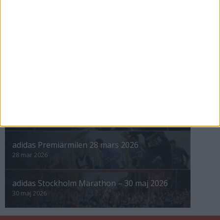
» Alla artiklar
INTRESSANTA LOPP
Höstrusket • 8 november
8 nov 2025
Winter Run Stockholm • 31 januari 2026
31 jan 2026
adidas Premiärmilen 28 mars 2026
28 mar 2026
adidas Stockholm Marathon – 30 maj 2026
30 maj 2026