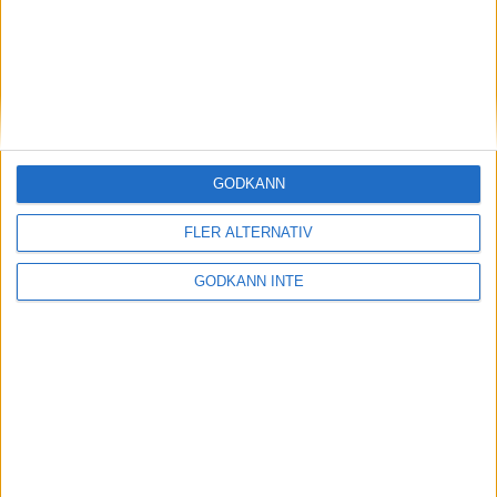
4 Jutta Pedersen, Enhörna IF 42.28
5 Vilma Audzijonyte, Lidköpings IS 42.36
6 Jenny Widarsson, Mullsjö SOK 43.41
Kvinnor 40 10,5 km
1 Lisen Lindqvist, Mullsjö SOK 43.14
GODKÄNN
Övriga resultat hittar Du på
www.geocities.com/colosseum/loge/9375
FLER ALTERNATIV
GODKÄNN INTE
SENASTE NYHETERNA
Resultat och liveresultat för maran
28 maj 2026