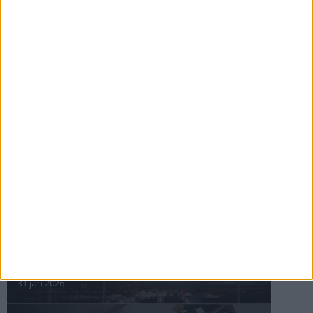
Så följer du adidas Stockholm Marathon
28 maj 2026
ASICS GEL-TRABUCO™ MT GTX– perfekt
för traillöpning och vandring i blöta
förhållanden
4 mar 2026
» Alla artiklar
INTRESSANTA LOPP
Höstrusket • 8 november
8 nov 2025
Winter Run Stockholm • 31 januari 2026
31 jan 2026