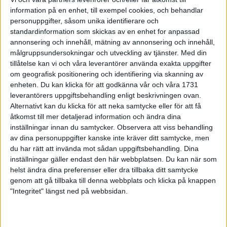
lätt match för Sjöqvist. Trodde man i alla fall.
information på en enhet, till exempel cookies, och behandlar
-Det gick väldigt fort i början. Och jag och han den andre, som
personuppgifter, såsom unika identifierare och
aldrig sett tidigare, låg sida vid sida, sa Erik - som var lite
standardinformation som skickas av en enhet for anpassad
överraskad över motståndet under den första dryga halvan av
annonsering och innehåll, mätning av annonsering och innehåll,
målgruppsundersokningar och utveckling av tjänster.
Med din
loppet.
tillåtelse kan vi och våra leverantörer använda exakta uppgifter
Motståndaren var Kristinehamns kenyan Sang Meshack, som
om geografisk positionering och identifiering via skanning av
egentligen springer kortare distanser.
enheten. Du kan klicka för att godkänna vår och våra 1731
- Min sträcka är 1500 meter och jag har gjort 3.40, sa Sang -
leverantörers uppgiftsbehandling enligt beskrivningen ovan.
som sedan höll samman med Håkan Börjesson och avgjorde
Alternativt kan du klicka för att neka samtycke eller för att få
med en stark spurt på slutet.
åtkomst till mer detaljerad information och ändra dina
Sjöqvist kunde dock på andra halvan visa sin styrka och dra
inställningar innan du samtycker.
Observera att viss behandling
av dina personuppgifter kanske inte kräver ditt samtycke, men
ifrån med över minuten in till målet. Och det trots han inte
du har rätt att invända mot sådan uppgiftsbehandling. Dina
släppt något på träningen inför NM-terrängen ännu.
inställningar gäller endast den här webbplatsen. Du kan när som
helst ändra dina preferenser eller dra tillbaka ditt samtycke
På damsidan vann Midde Hamrin, Hässelby, som kom
genom att gå tillbaka till denna webbplats och klicka på knappen
uppskrämd till Billingen.
"Integritet" längst ned på webbsidan.
- De sa till mig i bilen upp till Skövde, att det alltid är så kallt
och blåsigt här. Och det är några hemska backar, sa Midde -
som inte tyckte det var särskilt kallt eller hemsk banan för