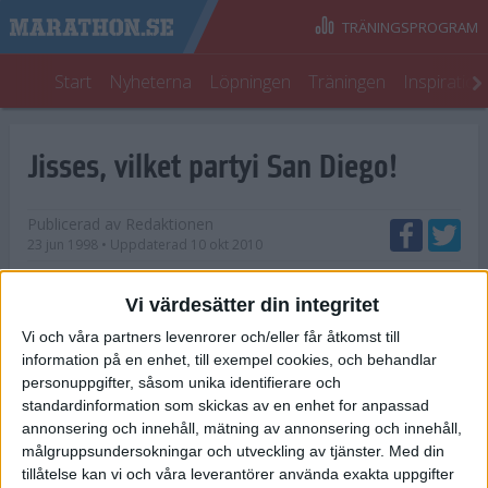
TRÄNINGSPROGRAM
Start
Nyheterna
Löpningen
Träningen
Inspiratio
Jisses, vilket partyi San Diego!
Publicerad av
Redaktionen
23 jun 1998
• Uppdaterad
10 okt 2010
Visst hör Rock & Roll och maratonlöpning ihop!
Vi värdesätter din integritet
Eller vad ska man säga efter succén för Rock &
Vi och våra partners levenrorer och/eller får åtkomst till
Roll Marathon i San Diego i söndags. Cirka 18000
information på en enhet, till exempel cookies, och behandlar
löpare direkt i det första loppet!
personuppgifter, såsom unika identifierare och
standardinformation som skickas av en enhet for anpassad
Med pastaparty på Hard Rock Cafe, rockband längs hela banan
annonsering och innehåll, mätning av annonsering och innehåll,
och efterfest med Lovin'' Spoonful, Huey Lewis & the News
målgruppsundersokningar och utveckling av tjänster.
Med din
och Pat Benatar kan ingen klaga på inramningen.
tillåtelse kan vi och våra leverantörer använda exakta uppgifter