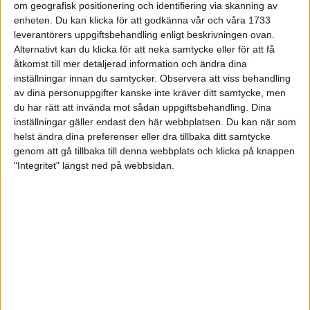
om geografisk positionering och identifiering via skanning av
Själva loppet kunde dock ha börjat bättre. Starten fick skjutas
enheten. Du kan klicka för att godkänna vår och våra 1733
upp närmare 40 minuter, rullstolsåkarna i täten fick efter 10
leverantörers uppgiftsbehandling enligt beskrivningen ovan.
kilometer stanna och vänta i tio minuter på att polisen skulle
Alternativt kan du klicka för att neka samtycke eller för att få
stänga av trafiken. Och när en van körde in framför elitlöparna
åtkomst till mer detaljerad information och ändra dina
höll det på att bli rena kaoset.
inställningar innan du samtycker.
Observera att viss behandling
I täten för Rock & Roll-partyt gick det ändå undan.
av dina personuppgifter kanske inte kräver ditt samtycke, men
Maratondebutanten Philip Taurus var först bland sex kenyaner
du har rätt att invända mot sådan uppgiftsbehandling. Dina
inställningar gäller endast den här webbplatsen. Du kan när som
i topp. Segertiden blev goda 2.10.42 på den flacka men
helst ändra dina preferenser eller dra tillbaka ditt samtycke
knixiga banan med start och mål i centrala San Diego.
genom att gå tillbaka till denna webbplats och klicka på knappen
I damklassen var ryskorna Nadezhda Ilyina (2.34.17) och Irina
"Integritet" längst ned på webbsidan.
Bogacheva (2.34.28) etta och tvåa.
SENASTE NYHETERNA
Resultat och liveresultat för maran
28 maj 2026
Så följer du adidas Stockholm Marathon