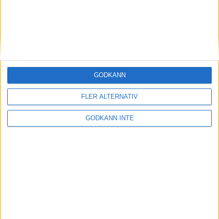
28 maj 2026
ASICS GEL-TRABUCO™ MT GTX– perfekt
för traillöpning och vandring i blöta
förhållanden
4 mar 2026
GODKÄNN
» Alla artiklar
FLER ALTERNATIV
INTRESSANTA LOPP
GODKÄNN INTE
Höstrusket • 8 november
8 nov 2025
Winter Run Stockholm • 31 januari 2026
31 jan 2026
adidas Premiärmilen 28 mars 2026