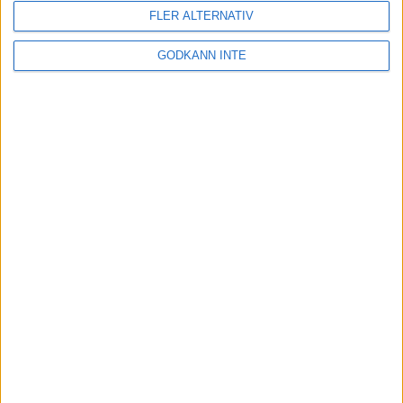
Resultat och liveresultat för maran
FLER ALTERNATIV
28 maj 2026
GODKÄNN INTE
Så följer du adidas Stockholm Marathon
28 maj 2026
ASICS GEL-TRABUCO™ MT GTX– perfekt
för traillöpning och vandring i blöta
förhållanden
4 mar 2026
» Alla artiklar
INTRESSANTA LOPP
Höstrusket • 8 november
8 nov 2025