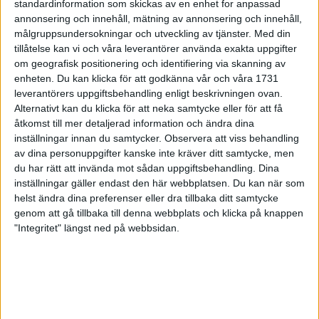
standardinformation som skickas av en enhet for anpassad
Grete har tillsammans med sin sambo Per Øyvind Mørk lata
annonsering och innehåll, mätning av annonsering och innehåll,
dagar i solen. Välförtjänt efter en för de båda tuff säsong. Grete
målgruppsundersokningar och utveckling av tjänster.
Med din
vann Stockholm Marathon för tredje gången. Per Øyvind har
tillåtelse kan vi och våra leverantörer använda exakta uppgifter
om geografisk positionering och identifiering via skanning av
nyss avslutat sin första säsong som förbundskapten för det
enheten. Du kan klicka för att godkänna vår och våra 1731
norska friidrottslandslaget.
leverantörers uppgiftsbehandling enligt beskrivningen ovan.
Augusti blev en tuff månad för herrskapet Kirkeberg/Mørk.
Alternativt kan du klicka för att neka samtycke eller för att få
Grete bröt EM-maran efter halva loppet med magproblem. Per
åtkomst till mer detaljerad information och ändra dina
Øyvind fick utstå norska pressen när inte medaljerna ramlade
inställningar innan du samtycker.
Observera att viss behandling
in som de skulle.
av dina personuppgifter kanske inte kräver ditt samtycke, men
- Det har varit arbete i 14-16 timmar varje dag i stort sett hela
du har rätt att invända mot sådan uppgiftsbehandling. Dina
inställningar gäller endast den här webbplatsen. Du kan när som
säsongen. konstaterar Per Øyvind Mørk som kommer att vara
helst ändra dina preferenser eller dra tillbaka ditt samtycke
ansvarig för norsk friidrott fram till OS i Sydney 2000.
genom att gå tillbaka till denna webbplats och klicka på knappen
Även Grete är sliten efter det dubbla arbetet att elitträna och
"Integritet" längst ned på webbsidan.
jobba heltid som civilingenjör.
- Det har inte känts bra i kroppen den senaste tiden, berättar
Grete. Jag har varit kraftlös och tvingades avstå årets
Tjejmilen. Men nu har läkarna konstaterat att jag lider av
magnesiumbrist.