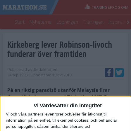
TRÄNINGSPROGRAM
Start
Nyheterna
Löpningen
Träningen
Inspiratio
Kirkeberg lever Robinson-livoch
funderar över framtiden
Publicerad av
Redaktionen
24 sep 1998
• Uppdaterad
10 okt 2010
På en riktig paradisö utanför Malaysia firar
Grete Kirkeberg segern i Tjejmilen 1997. En resa
för två personer var första pris, men inte förrän
Vi värdesätter din integritet
nu har det funnits tid att utnyttja den.
Vi och våra partners levenrorer och/eller får åtkomst till
information på en enhet, till exempel cookies, och behandlar
- Det är helt fantastiskt, utbrister Grete efter den första första
personuppgifter, såsom unika identifierare och
chocken av värmen och fuktigheten,