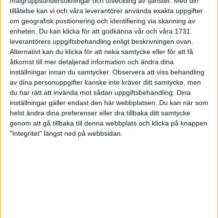
målgruppsundersokningar och utveckling av tjänster.
Med din
marathonlöpare med pers under 2.20 var också beredda på
tillåtelse kan vi och våra leverantörer använda exakta uppgifter
startskottet (vilket som vanligt kom senare än programmet
om geografisk positionering och identifiering via skanning av
anger) dvs Hans Nilsson,Enhörna och Bo
enheten. Du kan klicka för att godkänna vår och våra 1731
Engwall,Hässelby(fjolårssegraren).
leverantörers uppgiftsbehandling enligt beskrivningen ovan.
Själva loppet blev odramatiskt där ordningen i mål för de
Alternativt kan du klicka för att neka samtycke eller för att få
åtkomst till mer detaljerad information och ändra dina
främsta fastställdes redan efter ett par km av loppets totalt dryga
inställningar innan du samtycker.
Observera att viss behandling
9.8. Andreas genrepade inför hinderloppet i lag-SM i Karlstad
av dina personuppgifter kanske inte kräver ditt samtycke, men
med ett kontrollerat lopp som ändå ledde till överlägsen seger
du har rätt att invända mot sådan uppgiftsbehandling. Dina
före Hans Nilsson.
inställningar gäller endast den här webbplatsen. Du kan när som
För övrigt var det en flitig, utmärglad åskådare som, obesvärat
helst ändra dina preferenser eller dra tillbaka ditt samtycke
tycktes det, sprang 4 varv på 5 km-slingan i mycket, mycket
genom att gå tillbaka till denna webbplats och klicka på knappen
gott tempo.
"Integritet" längst ned på webbsidan.
 Resultat Musköloppet c:a 9.8 km
 Herrar:
 1. Andreas Ahl Hässelby SK 31.35
 2. Hans Nilsson Enhörna IF 32.55
 3. Bernt Otterström Flemingsberg 33.38
 4. Bo Engwall Hässelby SK 34.05
 5. Tommy Nordsten Fredrikshofs IF 35.13