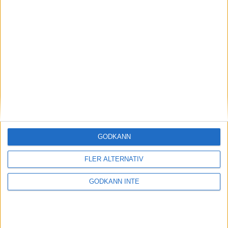
 Damer:
 1.Anneli Karlsson Sundbyberg 41.30
SENASTE NYHETERNA
Resultat och liveresultat för maran
28 maj 2026
Så följer du adidas Stockholm Marathon
28 maj 2026
GODKÄNN
ASICS GEL-TRABUCO™ MT GTX– perfekt
FLER ALTERNATIV
för traillöpning och vandring i blöta
förhållanden
GODKÄNN INTE
4 mar 2026
» Alla artiklar