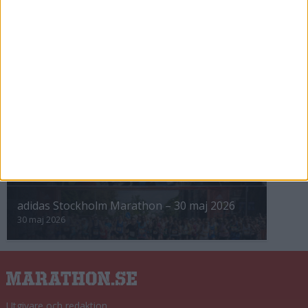
INTRESSANTA LOPP
Höstrusket • 8 november
8 nov 2025
Winter Run Stockholm • 31 januari 2026
31 jan 2026
adidas Premiärmilen 28 mars 2026
28 mar 2026
adidas Stockholm Marathon – 30 maj 2026
30 maj 2026
Utgivare och redaktion