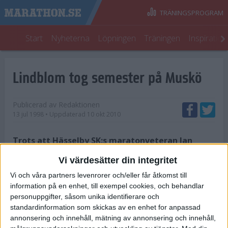
TRÄNINGSPROGRAM
Start
Nyheterna
Löpningen
Träningen
Inspiratio
Lindblom tog semester på Muskö
Publicerad av
Redaktionen
13 jul 1998
• Uppdaterad
10 okt 2010
Trots att Hässelby SK:s maratonveteran Jan
Lindblom(pers 2.23) vek in kepsen pga
Vi värdesätter din integritet
"lårkänning" efter Östergarn Marathon(där han
Vi och våra partners levenrorer och/eller får åtkomst till
ju var 2:a) fanns det väl meriterade löpare på
information på en enhet, till exempel cookies, och behandlar
startlinjen i årets Muskölopp.
personuppgifter, såsom unika identifierare och
standardinformation som skickas av en enhet for anpassad
Solklar favorit var en annan
annonsering och innehåll, mätning av annonsering och innehåll,
Hässelbylöpare,hinderlandslagsmannen Andreas Ahl. Två f.d.