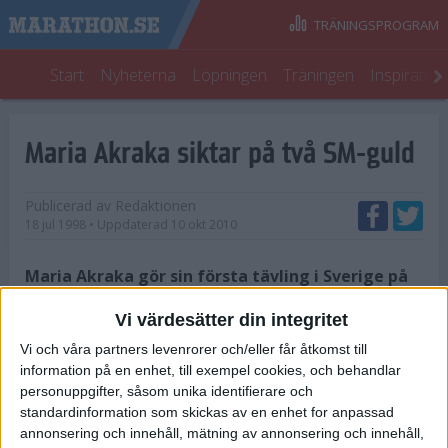
TRÄNINGSPROGRAM
Start
Nyheterna
Löpningen
Träningen
Inspiratio
Maria Akraka siktar på två SM-guld
Publicerad av
Redaktionen
18 jul 1998
• Uppdaterad
10 okt 2010
Maria Akraka gör sin första tävling i Sverige på
nära två månader vid SM i friidrott som avgörs
Vi värdesätter din integritet
på Stockholms Stadion den 24 ? 26 juli. Akraka är
anmäld på både 800 meter och 1 500 meter.
Vi och våra partners levenrorer och/eller får åtkomst till
information på en enhet, till exempel cookies, och behandlar
I våras demonstrerade Maria Akraka sin styrka genom att
personuppgifter, såsom unika identifierare och
vinna både terräng-SM och Rösjöloppet. Hon hann med ett par
standardinformation som skickas av en enhet for anpassad
annonsering och innehåll, mätning av annonsering och innehåll,
medeldistanslopp i början av bansäsongen, men blev därefter