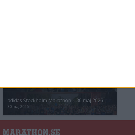
INTRESSANTA LOPP
Höstrusket • 8 november
8 nov 2025
Winter Run Stockholm • 31 januari 2026
31 jan 2026
adidas Premiärmilen 28 mars 2026
28 mar 2026
adidas Stockholm Marathon – 30 maj 2026
30 maj 2026