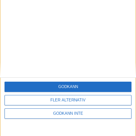
anmälda. Näst största gren var herranas 5 000 meter med 30
anmälda. Minsta grenen var damernas höjd med sex anmälda
och damernas spjut med sju anmälda.
SENASTE NYHETERNA
Resultat och liveresultat för maran
28 maj 2026
Så följer du adidas Stockholm Marathon
28 maj 2026
GODKÄNN
FLER ALTERNATIV
ASICS GEL-TRABUCO™ MT GTX– perfekt
för traillöpning och vandring i blöta
GODKÄNN INTE
förhållanden
4 mar 2026
» Alla artiklar