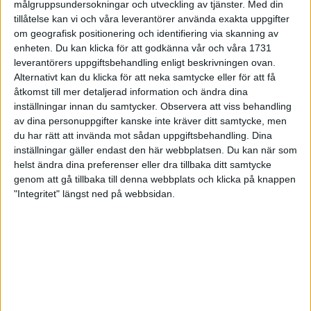
målgruppsundersokningar och utveckling av tjänster.
Med din
sjuk och har inte kunnat tävla sedan i början av juni.
tillåtelse kan vi och våra leverantörer använda exakta uppgifter
I vintras gjorde den 32-åriga löparstjärnan från Rånäs en
om geografisk positionering och identifiering via skanning av
övertygande comeback efter två säsongers tävlingsuppehåll.
enheten. Du kan klicka för att godkänna vår och våra 1731
Akraka satte svenskt rekord på 800 meter redan i sin första
leverantörers uppgiftsbehandling enligt beskrivningen ovan.
inomhustävling.
Alternativt kan du klicka för att neka samtycke eller för att få
Nu hoppas Maria Akraka två SM-guld i Stockholm nästa helg.
åtkomst till mer detaljerad information och ändra dina
inställningar innan du samtycker.
Observera att viss behandling
Anmälningstiden till SM går ut först kl 24.00 n atten till
av dina personuppgifter kanske inte kräver ditt samtycke, men
måndagen. Denna sena deadline för anmälningar är en nyhet
du har rätt att invända mot sådan uppgiftsbehandling. Dina
vid årets SM. Tidigare har klubbarna varit tvungna att anmäla
inställningar gäller endast den här webbplatsen. Du kan när som
deltagarna tre veckor före SM vilket lett till att många chansat
helst ändra dina preferenser eller dra tillbaka ditt samtycke
och anmäld friidrottare som aldrig kommer till start.
genom att gå tillbaka till denna webbplats och klicka på knappen
I år räknar arrangörsklubbarna Hässelb y och Spårvägen med
"Integritet" längst ned på webbsidan.
betydligt färre återbud.
På lördagen var 429 friidrottare anmälda till SM. Då hade flera
av storklubbarna - bl.a. Malmö AI, Gefle, KA 2 och
Spårvägen - inte kommit in med sina anmälningar. Ytterligare
drygt hundra anmälningar väntas under lördagen och
söndagen.
Största gren var på lördagskvällen herrarnas 800 meter med 31