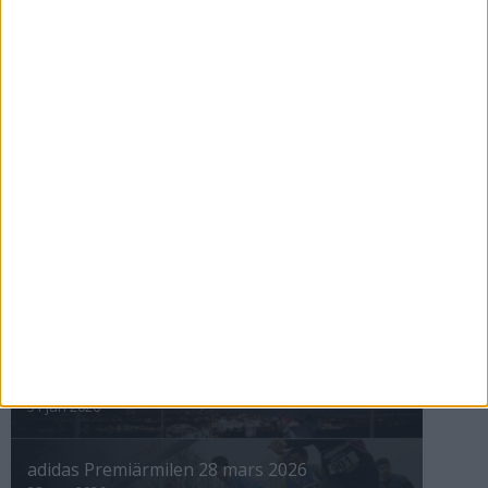
28 maj 2026
ASICS GEL-TRABUCO™ MT GTX– perfekt
för traillöpning och vandring i blöta
förhållanden
4 mar 2026
» Alla artiklar
INTRESSANTA LOPP
Höstrusket • 8 november
8 nov 2025
Winter Run Stockholm • 31 januari 2026
31 jan 2026
adidas Premiärmilen 28 mars 2026