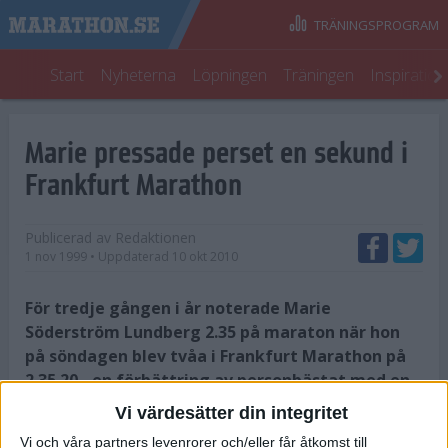
TRÄNINGSPROGRAM
Start
Nyheterna
Löpningen
Träningen
Inspiratio
Marie pressade perset en sekund i
Frankfurt Marathon
Publicerad av
Redaktionen
1 nov 1999
• Uppdaterad
10 okt 2010
För tredje gången i år noterade Marie
Söderström Lundberg 2.35 på maraton när hon
på söndagen blev tvåa i Frankfurt Marathon på
2.35.20 - en förbättring av personbästat med en
sekund!
Vi värdesätter din integritet
Vi och våra partners levenrorer och/eller får åtkomst till