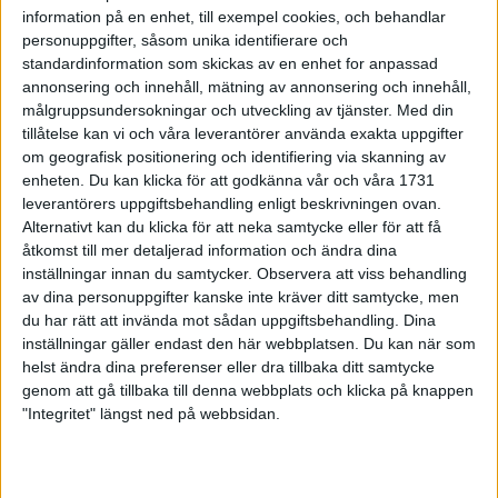
Marie Söderström Lundbergs fantastiska säsong
information på en enhet, till exempel cookies, och behandlar
personuppgifter, såsom unika identifierare och
Med 8500 deltagare och en publik på flera hundra tusen
standardinformation som skickas av en enhet for anpassad
åskådare är Frankfurt Marathon ett storlopp lite i skuggan av
annonsering och innehåll, mätning av annonsering och innehåll,
Berlin.
målgruppsundersokningar och utveckling av tjänster.
Med din
För Marie Söderström Lundberg var det fjärde maran i år. I
tillåtelse kan vi och våra leverantörer använda exakta uppgifter
februari vann hon i Sevilla på 2.35,21. I Stockholm segrade
om geografisk positionering och identifiering via skanning av
hon på 2.36.55. I VM var hon 18:e tjej på 2.35.25.
enheten. Du kan klicka för att godkänna vår och våra 1731
leverantörers uppgiftsbehandling enligt beskrivningen ovan.
I Frankfurt hade hon 36.15 på första milen och 1.16.26 på
Alternativt kan du klicka för att neka samtycke eller för att få
halvmaratonpasseringen. Fram till 30 kilometer som passerades
åtkomst till mer detaljerad information och ändra dina
på 1.48.59 sprang hon jämnt som en klocka. Även om Marie
inställningar innan du samtycker.
Observera att viss behandling
sedan tappade något i farten på slutet så kunde hon spurtslå
av dina personuppgifter kanske inte kräver ditt samtycke, men
polskan Marzena Helbik som ledde större delen av loppet.
du har rätt att invända mot sådan uppgiftsbehandling. Dina
- Jag rådgjorde med mig själv om jag skulle hinna ikapp
inställningar gäller endast den här webbplatsen. Du kan när som
polskan framför mig eller inte. Men jag försökte och segade
helst ändra dina preferenser eller dra tillbaka ditt samtycke
genom att gå tillbaka till denna webbplats och klicka på knappen
mig förbi henne strax före mållinjen, sade en glad Marie - som
"Integritet" längst ned på webbsidan.
tidigare har sagt, att hon har en bra spurt.
Men hon var också besviken över sin tid. Eftersom hon hade
hoppats på att bättra sig med mer än en sekund.