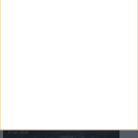
Så följer du adidas Stockholm Marathon
28 maj 2026
ASICS GEL-TRABUCO™ MT GTX– perfekt
för traillöpning och vandring i blöta
förhållanden
4 mar 2026
» Alla artiklar
INTRESSANTA LOPP
Höstrusket • 8 november
8 nov 2025
Winter Run Stockholm • 31 januari 2026
31 jan 2026