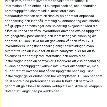
klockades hon för 2.40.50 i Stockholm Marathon.
Vi och våra partners levenrorer och/eller får åtkomst till
information på en enhet, till exempel cookies, och behandlar
Marie tog täten i damklassen redan efter en kilometer. Fatima
personuppgifter, såsom unika identifierare och
Pazgago från Spanien hängde med henne fram till fem
standardinformation som skickas av en enhet for anpassad
annonsering och innehåll, mätning av annonsering och innehåll,
kilometer, men släppte sedan. Marie Söderström-Lundberg
målgruppsundersokningar och utveckling av tjänster.
Med din
passerade 10 km på 36.00, 21,1 km (halva loppet) på 2.16.20
tillåtelse kan vi och våra leverantörer använda exakta uppgifter
och 30 km på 1.48.13.
om geografisk positionering och identifiering via skanning av
I fjol ledde hon Stockholm Marathon klart vid 30 km, men
enheten. Du kan klicka för att godkänna vår och våra 1731
kroknade sedan och fick nöja sig med tredje plats. Nu höll
leverantörers uppgiftsbehandling enligt beskrivningen ovan.
Marie tempot hela vägen:
Alternativt kan du klicka för att neka samtycke eller för att få
- Det var ett positivt lopp. Jag kände mig stark och pigg hela
åtkomst till mer detaljerad information och ändra dina
inställningar innan du samtycker.
Observera att viss behandling
tiden. Vid tre mil väntade jag mig att det skulle komma en
av dina personuppgifter kanske inte kräver ditt samtycke, men
schackning, men den kom aldrig, berättade hon.
du har rätt att invända mot sådan uppgiftsbehandling. Dina
Marie Söderström-Lundberg var nära sex minuter före tvåan
inställningar gäller endast den här webbplatsen. Du kan när som
Fatima Pazgago. Ingela Gahne var näst bästa svenska på femte
helst ändra dina preferenser eller dra tillbaka ditt samtycke
plats med 2.57.22.
genom att gå tillbaka till denna webbplats och klicka på knappen
Herrklassen vanns av Juhn Mutai från Kenya - fjärde man i
"Integritet" längst ned på webbsidan.
Stockholm Marathon i fjol. Mutai noterade 2.16.36. Här var
Patrick Hallén bäste svensk på femte plats med 2.21.38.