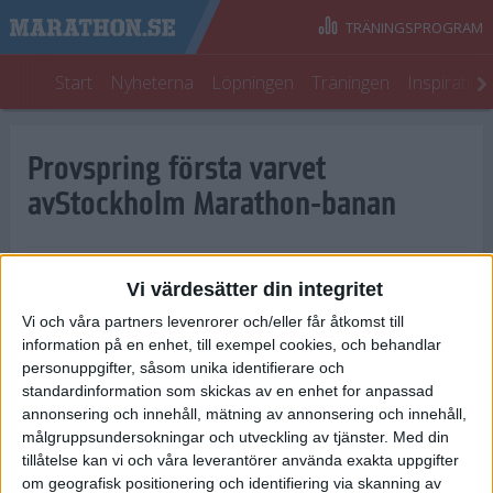
TRÄNINGSPROGRAM
Start
Nyheterna
Löpningen
Träningen
Inspiratio
Provspring första varvet
avStockholm Marathon-banan
Publicerad av
Redaktionen
12 maj 1999
• Uppdaterad
10 okt 2010
Vi värdesätter din integritet
Vi och våra partners levenrorer och/eller får åtkomst till
Torsdagen den 13 maj, har alla som laddar upp
information på en enhet, till exempel cookies, och behandlar
för Stockholm Marathon - och alla andra
personuppgifter, såsom unika identifierare och
intresserade löpare - möjlighet att provspringa
standardinformation som skickas av en enhet for anpassad
annonsering och innehåll, mätning av annonsering och innehåll,
Stockholm Marathon-banan.
målgruppsundersokningar och utveckling av tjänster.
Med din
Samling på Stockholms Stadion (Klocktornet) från kl 08.00.
tillåtelse kan vi och våra leverantörer använda exakta uppgifter
om geografisk positionering och identifiering via skanning av
Start kl 09.00. Du anmäler dig på plats. Avgiften är endast 20