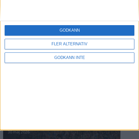
förhållanden
4 mar 2026
» Alla artiklar
GODKÄNN
INTRESSANTA LOPP
FLER ALTERNATIV
Höstrusket • 8 november
GODKÄNN INTE
8 nov 2025
Winter Run Stockholm • 31 januari 2026
31 jan 2026
adidas Premiärmilen 28 mars 2026
28 mar 2026
adidas Stockholm Marathon – 30 maj 2026
30 maj 2026