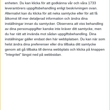
enheten. Du kan klicka för att godkänna vår och våra 1733
kr.
leverantörers uppgiftsbehandling enligt beskrivningen ovan.
Det är "långa varvet" över Djurgården som provlöps. Sträckan
Alternativt kan du klicka för att neka samtycke eller för att få
är 22 km. På de tre vätskekontrollerna längs banan serveras
åtkomst till mer detaljerad information och ändra dina
Pripps Energy och vatten. Deltagarna delas upp i grupper allt
inställningar innan du samtycker.
Observera att viss behandling
efter löpstandard. En erfaren maratonlöpare ser till att gruppen
av dina personuppgifter kanske inte kräver ditt samtycke, men
håller det bestämda tempot.
du har rätt att invända mot sådan uppgiftsbehandling. Dina
inställningar gäller endast den här webbplatsen. Du kan när som
helst ändra dina preferenser eller dra tillbaka ditt samtycke
genom att gå tillbaka till denna webbplats och klicka på knappen
SENASTE NYHETERNA
"Integritet" längst ned på webbsidan.
Resultat och liveresultat för maran
28 maj 2026
Så följer du adidas Stockholm Marathon
28 maj 2026
ASICS GEL-TRABUCO™ MT GTX– perfekt
för traillöpning och vandring i blöta