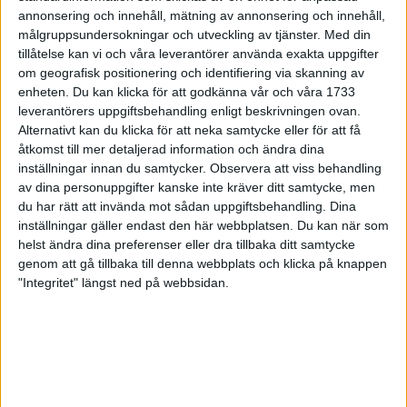
- Till att börja med var vi ju alla ideella. Jag började 1987, när
annonsering och innehåll, mätning av annonsering och innehåll,
hallen byggdes, säger Erland - som nu går i pension som
målgruppsundersokningar och utveckling av tjänster.
Med din
hallförståndare.
tillåtelse kan vi och våra leverantörer använda exakta uppgifter
om geografisk positionering och identifiering via skanning av
- Jag gjorde mitt första år 1991, fyller Peo som även han blir
enheten. Du kan klicka för att godkänna vår och våra 1733
pensionärer i år.
leverantörers uppgiftsbehandling enligt beskrivningen ovan.
"Lillpojken" Harry får vänta med pensionen till nästa år.
Alternativt kan du klicka för att neka samtycke eller för att få
Men ingen av Erland eller Peo kommer tacka nej till en
åtkomst till mer detaljerad information och ändra dina
förfrågan, men då kommer de gå tillbaka till den ideella sidan
inställningar innan du samtycker.
Observera att viss behandling
igen. Tjänstemannadelen är över för de båda.
av dina personuppgifter kanske inte kräver ditt samtycke, men
- Jo, det känns väl kanske lite att det är sista gången. Men som
du har rätt att invända mot sådan uppgiftsbehandling. Dina
inställningar gäller endast den här webbplatsen. Du kan när som
sagt vi kommer nog finnas med på ett eller annan håll även i
helst ändra dina preferenser eller dra tillbaka ditt samtycke
fortsättningsvis.
genom att gå tillbaka till denna webbplats och klicka på knappen
På lördag klockan 15 smäller jubileumsstartskottet i det
"Integritet" längst ned på webbsidan.
tjugonde Göteborgs Varvet.
Tre minuter senare sticker den unika 142-mannan gruppen med
alla de löparna som funnit med sedan starten.
Visionen efter det första året var att "tänk om vi kan får 5-6000
löpare om några år"
Men vad har då "Hjärngänget" nu för framtidsvision med sitt