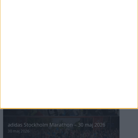
förhållanden
4 mar 2026
» Alla artiklar
INTRESSANTA LOPP
Höstrusket • 8 november
8 nov 2025
Winter Run Stockholm • 31 januari 2026
31 jan 2026
adidas Premiärmilen 28 mars 2026
28 mar 2026
adidas Stockholm Marathon – 30 maj 2026
30 maj 2026