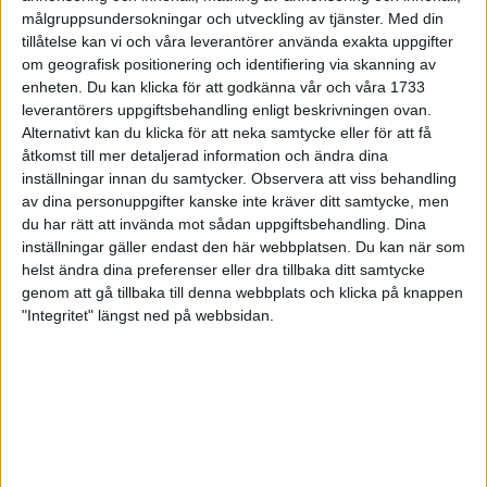
målgruppsundersokningar och utveckling av tjänster.
Med din
maratonlopp.
tillåtelse kan vi och våra leverantörer använda exakta uppgifter
- Kanske finns det möjlighet att hinna med 50 lopp i år, säger
om geografisk positionering och identifiering via skanning av
Stig som gjorde sitt 40:e lopp för året i Öslo.
enheten. Du kan klicka för att godkänna vår och våra 1733
Med 219 maratonlopp passerade han Bertil Järlåker på den
leverantörers uppgiftsbehandling enligt beskrivningen ovan.
svenska mesta-maraton-listan. Järlåker har slutat för några år
Alternativt kan du klicka för att neka samtycke eller för att få
sedan och överst toppar Hans Orsing och K-G Nyström som
åtkomst till mer detaljerad information och ändra dina
båda är snuddande nära 500 gränsen nu.
inställningar innan du samtycker.
Observera att viss behandling
av dina personuppgifter kanske inte kräver ditt samtycke, men
Loppsamlarna brukar samla lopp på kontinenten och i USA
du har rätt att invända mot sådan uppgiftsbehandling. Dina
under vinterhalvåret. Något som Stig Söderström som arbetslös
inställningar gäller endast den här webbplatsen. Du kan när som
inte har ekonomi till.
helst ändra dina preferenser eller dra tillbaka ditt samtycke
- Har du tips på något arbete så hör av dig, säger Stig som
genom att gå tillbaka till denna webbplats och klicka på knappen
växlat mellan att stämpla och gå på åtgärder under de senaste
"Integritet" längst ned på webbsidan.
åren.
Inte många arbetsgivare som vågar satsa på en 55-åring. Men
så vet de heller inte att Stig har en fantastisk arbetskapacitet.
Nästan varje helg springer Stig maraton under 4 timmar.
- Jag gjorde mitt första lopp i Örebro 1981, berättar Stig. Året
efter sprang jag på 3.18.18 som fortfarande är mitt personbästa