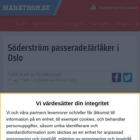
TRÄNINGSPROGRAM
Start
Nyheterna
Löpningen
Träningen
Inspiratio
Söderström passeradeJärlåker i
Oslo
Publicerad av
Redaktionen
17 sep 1998
• Uppdaterad
10 okt 2010
Bertil Järlåker var den förste riktige
Vi värdesätter din integritet
maratonsamlaren i Sverige. Sprang maraton på
maraton.
Vi och våra partners levenrorer och/eller får åtkomst till
I söndags passerade Stig Söderström från Falun
information på en enhet, till exempel cookies, och behandlar
den legendariske långlöparen.
personuppgifter, såsom unika identifierare och
standardinformation som skickas av en enhet for anpassad
Med tiden 3.39.25 fullföljde Stig Söderström sitt 219:e
annonsering och innehåll, mätning av annonsering och innehåll,