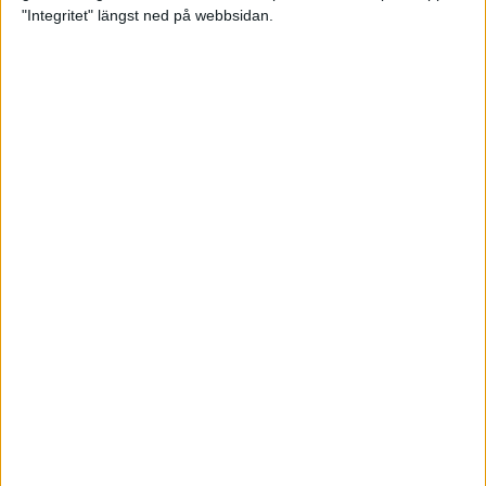
glädjeämnet för löparna i VM
"Integritet" längst ned på webbsidan.
23 sep 2025
Tufft väder för löparna i VM
11 sep 2025
Hanna Lindholm tog hem segern i
Tjejmilen 2025
6 sep 2025
Snabbaste segertiden på 12 år i
rekordstort adidas Stockholm
Halvmaraton
30 aug 2025