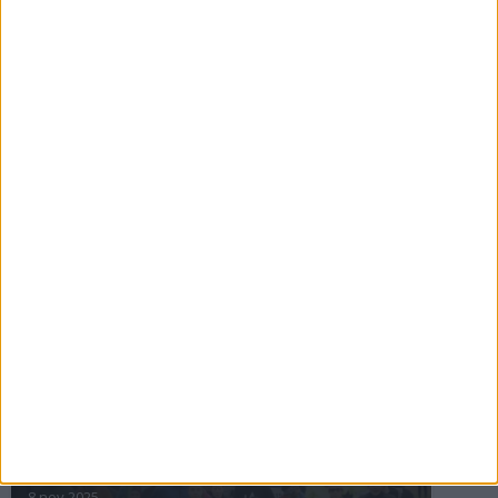
16 jul 2025
Bakslag för Almgren
11 jul 2025
Pihlströms tredje rekord
3 jul 2025
nästa ›
INTRESSANTA LOPP
Höstrusket • 8 november
8 nov 2025