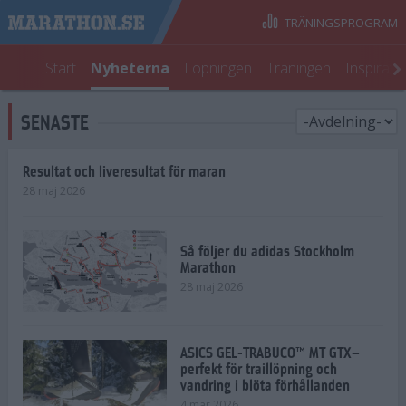
TRÄNINGSPROGRAM
Start
Nyheterna
Löpningen
Träningen
Inspirati
SENASTE
Resultat och liveresultat för maran
28 maj 2026
Så följer du adidas Stockholm
Marathon
28 maj 2026
ASICS GEL-TRABUCO™ MT GTX–
perfekt för traillöpning och
vandring i blöta förhållanden
4 mar 2026