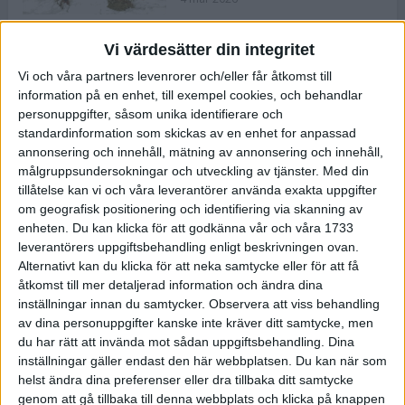
Vi värdesätter din integritet
ASICS NOVABLAST™ 5 – en mjuk
Vi och våra partners levenrorer och/eller får åtkomst till
och studsig mängdträningssko
information på en enhet, till exempel cookies, och behandlar
25 feb 2026
personuppgifter, såsom unika identifierare och
standardinformation som skickas av en enhet for anpassad
annonsering och innehåll, mätning av annonsering och innehåll,
ASICS GEL-KAYANO™ 32 – perfekt
målgruppsundersokningar och utveckling av tjänster.
Med din
för löparen som vill ha stabilitet
tillåtelse kan vi och våra leverantörer använda exakta uppgifter
och dämpning
om geografisk positionering och identifiering via skanning av
24 feb 2026
enheten. Du kan klicka för att godkänna vår och våra 1733
leverantörers uppgiftsbehandling enligt beskrivningen ovan.
Alternativt kan du klicka för att neka samtycke eller för att få
Sarah Lahti överlägsen vid
åtkomst till mer detaljerad information och ändra dina
terräng-SM
inställningar innan du samtycker.
Observera att viss behandling
20 okt 2025
av dina personuppgifter kanske inte kräver ditt samtycke, men
du har rätt att invända mot sådan uppgiftsbehandling. Dina
inställningar gäller endast den här webbplatsen. Du kan när som
helst ändra dina preferenser eller dra tillbaka ditt samtycke
Almgrens brons blev det stora
genom att gå tillbaka till denna webbplats och klicka på knappen