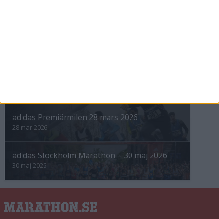
INTRESSANTA LOPP
Höstrusket • 8 november
8 nov 2025
Winter Run Stockholm • 31 januari 2026
31 jan 2026
adidas Premiärmilen 28 mars 2026
28 mar 2026
adidas Stockholm Marathon – 30 maj 2026
30 maj 2026