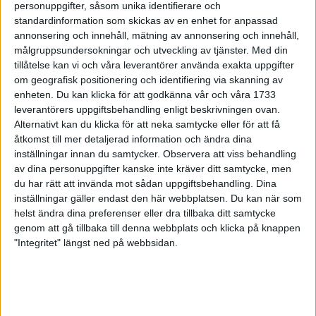
personuppgifter, såsom unika identifierare och
På nummerlappsutdelningen till Tjejmilen delas inte bara
standardinformation som skickas av en enhet for anpassad
nummerlappen ut. De deltagande får också en kasse med
annonsering och innehåll, mätning av annonsering och innehåll,
varuprover. Nytt för 1998 var att alla fick en Trisslott från
målgruppsundersokningar och utveckling av tjänster.
Med din
Svenska Spel. Ett varuprov från spelet som omsätter cirka 2
tillåtelse kan vi och våra leverantörer använda exakta uppgifter
miljarder per år.
om geografisk positionering och identifiering via skanning av
enheten. Du kan klicka för att godkänna vår och våra 1733
- Det var första gången som jag vunnit någonting, jublade
leverantörers uppgiftsbehandling enligt beskrivningen ovan.
Emma Larsson sedan hon skrapat fram tre 100000 kronors
Alternativt kan du klicka för att neka samtycke eller för att få
rutor.
åtkomst till mer detaljerad information och ändra dina
Alla som skrapat en Triss vet vad det innebär. Högsta vinsten
inställningar innan du samtycker.
Observera att viss behandling
på 100000 kr!
av dina personuppgifter kanske inte kräver ditt samtycke, men
Passade perfekt eftersom hon nästa vecka redan hade bokat en
du har rätt att invända mot sådan uppgiftsbehandling. Dina
resa till Turkiet. Nu är semesterkassan ordnad både för Emmma
inställningar gäller endast den här webbplatsen. Du kan när som
helst ändra dina preferenser eller dra tillbaka ditt samtycke
och mamma!
genom att gå tillbaka till denna webbplats och klicka på knappen
Emma Larsson var inte ensam om att skrapa fram vinster på
"Integritet" längst ned på webbsidan.
nummerlappsutdelningen, även om de andra inte var
högvinster. Rent statistiskt är chansen att vinna på en Trisslott 1
på 5.
I normala fall kostar lotten 25 kronor.