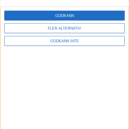
Årets löparkometfavorit i Tjejmilen
26 aug 1998
• Tjejmilen 1998
GODKÄNN
FLER ALTERNATIV
SENASTE NYHETERNA
GODKÄNN INTE
Resultat och liveresultat för maran
28 maj 2026
Så följer du adidas Stockholm Marathon
28 maj 2026
ASICS GEL-TRABUCO™ MT GTX– perfekt
för traillöpning och vandring i blöta
förhållanden
4 mar 2026
» Alla artiklar