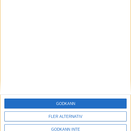
Magdalena arbetade sig upp genom fältet, var tia efter en
kilometer, sexa efter fem och passerade loppets trea Midde
Hamrin först på den sista kilometern. Tre veteraner i toppen
alltså:
- Ja man ska ha tålamod för att nå eliten, upprepar Marie
Söderström Lundberg.
MER OM TJEJMILEN 1998
24863 fullföljde Tjejmilen
30 aug 1998
• Tjejmilen 1998
De har fotat alla löpare
30 aug 1998
• Tjejmilen 1998
GODKÄNN
Alla vinnare i Lilla Tjejmilen
FLER ALTERNATIV
30 aug 1998
• Tjejmilen 1998
GODKÄNN INTE