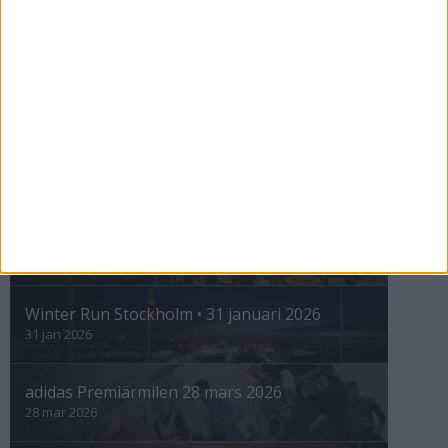
ASICS GEL-TRABUCO™ MT GTX– perfekt
för traillöpning och vandring i blöta
förhållanden
4 mar 2026
» Alla artiklar
INTRESSANTA LOPP
Höstrusket • 8 november
8 nov 2025
Winter Run Stockholm • 31 januari 2026
31 jan 2026
adidas Premiärmilen 28 mars 2026
28 mar 2026