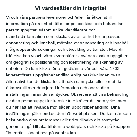
- Man ska ha tålamod, förklarar den 38-åriga tvåbarnsmamman
Vi värdesätter din integritet
från Linköping sina framgångar.
Vi och våra partners levenrorer och/eller får åtkomst till
Men på söndagen var det full fart från början. Efter bra några
information på en enhet, till exempel cookies, och behandlar
hundra meter så var Marie uppe i täten. Bara Helene Willix,
personuppgifter, såsom unika identifierare och
KA1, vågade hänga på, men det skulle straffa sig bara efter
standardinformation som skickas av en enhet for anpassad
några kilometer.
annonsering och innehåll, mätning av annonsering och innehåll,
- Ja, jag tog helt slut, det här var det värsta jag varit med om,
målgruppsundersokningar och utveckling av tjänster.
Med din
tillåtelse kan vi och våra leverantörer använda exakta uppgifter
pustade Willix efteråt. Marie är verkligen fantastiskt bra just nu.
om geografisk positionering och identifiering via skanning av
Willix släppte efter två kilometer, och Marie Söderström
enheten. Du kan klicka för att godkänna vår och våra 1733
Lundberg berättar:
leverantörers uppgiftsbehandling enligt beskrivningen ovan.
- Ryckte jag? Kanske, men när jag märkte att Helene tappade
Alternativt kan du klicka för att neka samtycke eller för att få
litet så tryckte jag nog till litet extra.
åtkomst till mer detaljerad information och ändra dina
Resten av Tjejmilen blev ren defilering. Marie Söderström
inställningar innan du samtycker.
Observera att viss behandling
Lundberg vann med mer än en och en halv minut! En sådan
av dina personuppgifter kanske inte kräver ditt samtycke, men
du har rätt att invända mot sådan uppgiftsbehandling. Dina
utklassningsseger har vi inte sett i Tjejmilen sedan Evy Palm
inställningar gäller endast den här webbplatsen. Du kan när som
vann för femton år sedan.
helst ändra dina preferenser eller dra tillbaka ditt samtycke
Marie får stå ut med att jämföras med Evy Palm även på andra
genom att gå tillbaka till denna webbplats och klicka på knappen
sätt. Liksom Evy började hon sin idrottskarriär sent. Tjejmilen
"Integritet" längst ned på webbsidan.