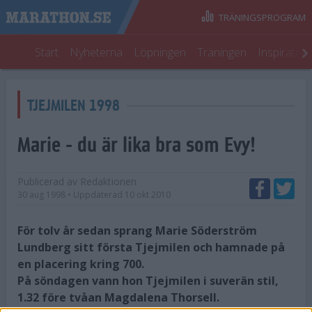
TRÄNINGSPROGRAM
Start
Nyheterna
Löpningen
Träningen
Inspiratio
TJEJMILEN 1998
Marie - du är lika bra som Evy!
Publicerad av
Redaktionen
30 aug 1998
• Uppdaterad
10 okt 2010
För tolv år sedan sprang Marie Söderström
Lundberg sitt första Tjejmilen och hamnade på
en placering kring 700.
På söndagen vann hon Tjejmilen i suverän stil,
1.32 före tvåan Magdalena Thorsell.