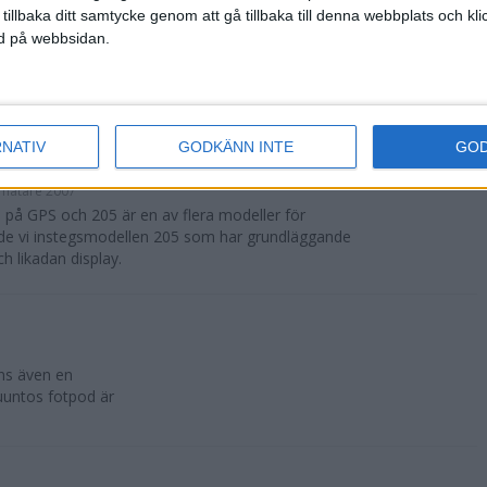
 tillbaka ditt samtycke genom att gå tillbaka till denna webbplats och k
ned på webbsidan.
 Sensorn fästs
RNATIV
GODKÄNN INTE
GO
 205
smätare 2007
 på GPS och 205 är en av flera modeller för
ände vi instegsmodellen 205 som har grundläggande
h likadan display.
nns även en
uuntos fotpod är