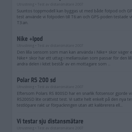
Utrustning
• Test av distansmätare 2007
Suuntos toppmodell kan byggas ut med både fotpod och GPS
test använde vi fotpoden till T6:an och GPS-poden testade vi 
T3:an.
Nike +Ipod
Utrustning
• Test av distansmätare 2007
Den lilla sensorn som man kan använda i Nike+ skor väger e
Nike+ skor har ett uttag i mellansulan som passar för den li
andra delen i kitet består av en mottagare som ...
Polar RS 200 sd
Utrustning
• Test av distansmätare 2007
Eftersom Polars RS 800SD har en snarlik fotsensor gjorde vi
RS200SD lite orättvist test. Vi satte helt enkelt på den nya t
testlöpare rakt ur förpacknngen utan att kalibrerera ell...
Vi testar sju distansmätare
Utrustning
• Test av distansmätare 2007