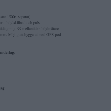
star 1500:- separat)
rt , höjdskillnad och puls.
tidtagning, 99 mellantider, höjdmätare
m mm. Möjlig att bygga ut med GPS-pod
underlag:
lag: