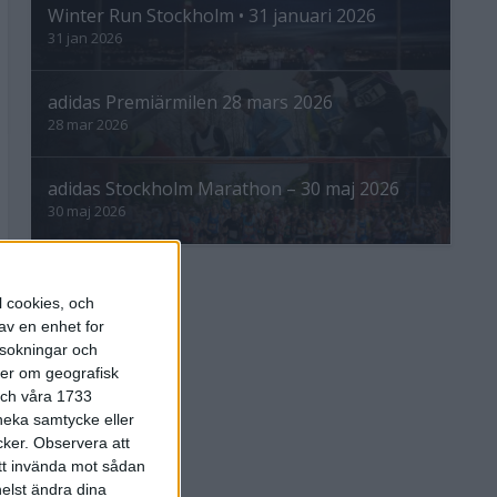
Winter Run Stockholm • 31 januari 2026
31 jan 2026
adidas Premiärmilen 28 mars 2026
28 mar 2026
adidas Stockholm Marathon – 30 maj 2026
30 maj 2026
l cookies, och
av en enhet for
rsokningar och
ter om geografisk
 och våra 1733
 neka samtycke eller
cker.
Observera att
att invända mot sådan
elst ändra dina