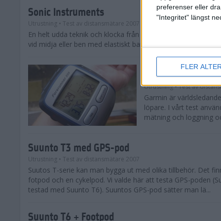
preferenser eller dra
Sonic Instruments
"Integritet" längst 
Utrustning
• Test av distansmätare 2007
En helt udda teknik och klocka från tyska Sonic Instruments.
vid midja eller ben med elastiskt band eller bältesclips.
FLER ALTE
GarminForerunner
Utrustning
• Test av distan
Garmin är världsledande
löpare. I vårt test anv
mätning och loggning oc
Suunto T3 med GPS-pod
Utrustning
• Test av distansmätare 2007
Suutos T-serie kan man bygga ut med olika tillbehör. Det fi
fotpod och en cykelpod. Vi valde här att testa GPS-poden (S
testad med Suunto T6). Suuntos GPS-pod sätter man lä...
Suunto T6 + Footpod