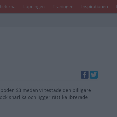
heterna
Löpningen
Träningen
Inspirationen
poden S3 medan vi testade den billigare
ck snarlika och ligger rätt kalibrerade