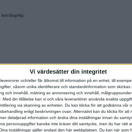
terrängstig:
Vi värdesätter din integritet
levenrorer och/eller får åtkomst till information på en enhet, till exempe
 eller sponsrade men däremot vana användare av
ifter, såsom unika identifierare och standardinformation som skickas 
vis högsta betyg. Däremot kan man inte dra
g och innehåll, mätning av annonsering och innehåll, målgruppsunde
nt som den mer vetenskapliga mätningen som
.
Med din tillåtelse kan vi och våra leverantörer använda exakta uppgif
ätare där man är nere på felmarginal i promille.
entifiering via skanning av enheten. Du kan klicka för att godkänna vår
sbehandling enligt beskrivningen ovan. Alternativt kan du klicka för att
ll mer detaljerad information och ändra dina inställningar innan du samty
ina personuppgifter kanske inte kräver ditt samtycke, men du har rätt 
Dina inställningar gäller endast den här webbplatsen. Du kan när som h