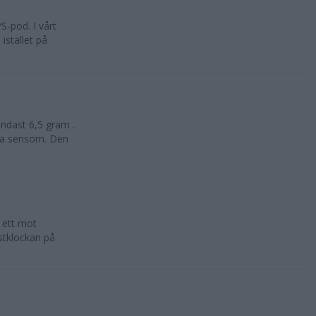
-pod. I vårt
istället på
ndast 6,5 gram .
lla sensorn. Den
 ett mot
estklockan på