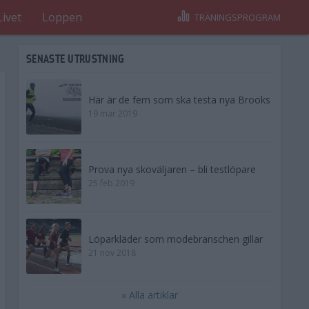
Livet
Loppen
TRÄNINGSPROGRAM
SENASTE UTRUSTNING
Här är de fem som ska testa nya Brooks
19 mar 2019
Prova nya skoväljaren – bli testlöpare
25 feb 2019
Löparkläder som modebranschen gillar
21 nov 2018
» Alla artiklar