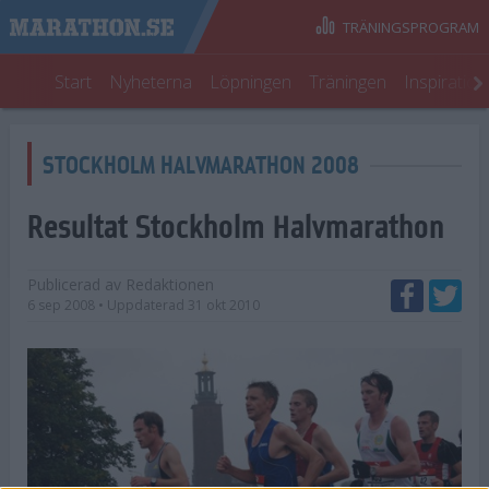
TRÄNINGSPROGRAM
Start
Nyheterna
Löpningen
Träningen
Inspiratio
STOCKHOLM HALVMARATHON 2008
Resultat Stockholm Halvmarathon
Publicerad av
Redaktionen
6 sep 2008
• Uppdaterad
31 okt 2010