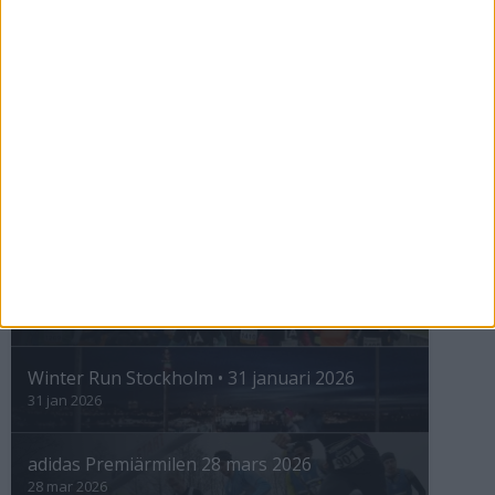
ASICS GEL-TRABUCO™ MT GTX– perfekt
för traillöpning och vandring i blöta
förhållanden
4 mar 2026
» Alla artiklar
INTRESSANTA LOPP
Höstrusket • 8 november
8 nov 2025
Winter Run Stockholm • 31 januari 2026
31 jan 2026
adidas Premiärmilen 28 mars 2026
28 mar 2026