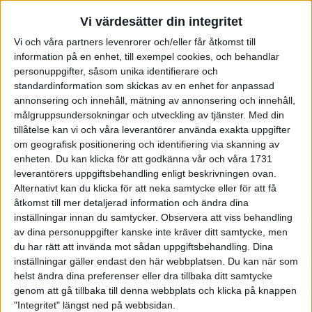
Vi värdesätter din integritet
Vi och våra partners levenrorer och/eller får åtkomst till
information på en enhet, till exempel cookies, och behandlar
personuppgifter, såsom unika identifierare och
standardinformation som skickas av en enhet for anpassad
annonsering och innehåll, mätning av annonsering och innehåll,
målgruppsundersokningar och utveckling av tjänster.
Med din
4 920 manliga löpare och 1 888 kvinnliga löpare
tillåtelse kan vi och våra leverantörer använda exakta uppgifter
genomförde loppet. Av dem var det 522 män och
om geografisk positionering och identifiering via skanning av
26 kvinnor som gick under 1.30.
enheten. Du kan klicka för att godkänna vår och våra 1731
leverantörers uppgiftsbehandling enligt beskrivningen ovan.
I resultatlistan finns mellantider vid 5 km, 10 km, 15 km och
Alternativt kan du klicka för att neka samtycke eller för att få
20 km för samtliga löpare. Klicka på löparens namn som visas
åtkomst till mer detaljerad information och ändra dina
mellantiderna.
inställningar innan du samtycker.
Observera att viss behandling
av dina personuppgifter kanske inte kräver ditt samtycke, men
du har rätt att invända mot sådan uppgiftsbehandling. Dina
inställningar gäller endast den här webbplatsen. Du kan när som
MER OM STOCKHOLM HALVMARATHON 2008
helst ändra dina preferenser eller dra tillbaka ditt samtycke
genom att gå tillbaka till denna webbplats och klicka på knappen
Anmälan öppen till nästa års
"Integritet" längst ned på webbsidan.
Stockholm Halvmarathon