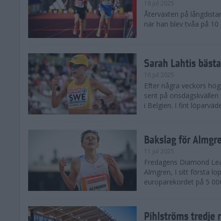
18 jul 2025
Återväxten på långdista
när han blev tvåa på 10
Sarah Lahtis bäst
16 jul 2025
Efter några veckors hög
sent på onsdagskvällen 5
i Belgien. I fint löparvä
Bakslag för Almgr
11 jul 2025
Fredagens Diamond Leag
Almgren, I sitt första l
europarekordet på 5 000
Pihlströms tredje 