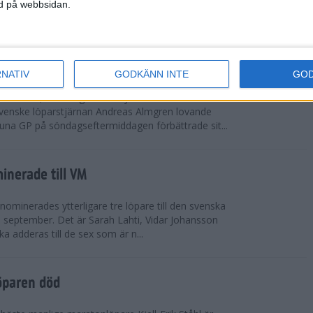
vgjordes inför fullsatta läktare på Stockholms
ned på webbsidan.
 seger i både dam- och herrkampen, delvi...
r Almgren testade VM-formen
RNATIV
GODKÄNN INTE
GO
drotts-VM, som avgörs i Tokyo den 13-21
venske löparstjärnan Andreas Almgren lovande
tuna GP på söndagseftermiddagen förbättrade sit...
inerade till VM
ominerades ytterligare tre löpare till den svenska
i september. Det är Sarah Lahti, Vidar Johansson
 adderas till de sex som är n...
öparen död