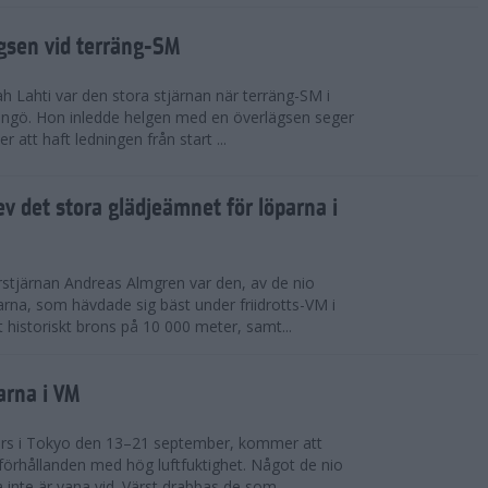
ägsen vid terräng-SM
h Lahti var den stora stjärnan när terräng-SM i
ingö. Hon inledde helgen med en överlägsen seger
 att haft ledningen från start ...
v det stora glädjeämnet för löparna i
stjärnan Andreas Almgren var den, av de nio
rna, som hävdade sig bäst under friidrotts-VM i
 historiskt brons på 10 000 meter, samt...
arna i VM
örs i Tokyo den 13–21 september, kommer att
förhållanden med hög luftfuktighet. Något de nio
inte är vana vid. Värst drabbas de som...