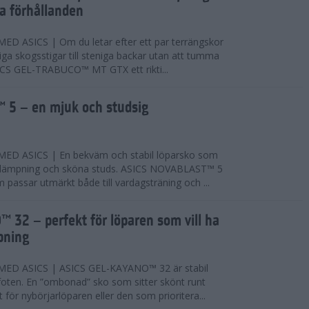
ta förhållanden
 ASICS | Om du letar efter ett par terrängskor
niga skogsstigar till steniga backar utan att tumma
ICS GEL-TRABUCO™ MT GTX ett rikti...
 5 – en mjuk och studsig
D ASICS | En bekväm och stabil löparsko som
 dämpning och sköna studs. ASICS NOVABLAST™ 5
passar utmärkt både till vardagsträning och ...
 32 – perfekt för löparen som vill ha
pning
ED ASICS | ASICS GEL-KAYANO™ 32 är stabil
foten. En ”ombonad” sko som sitter skönt runt
 för nybörjarlöparen eller den som prioritera...