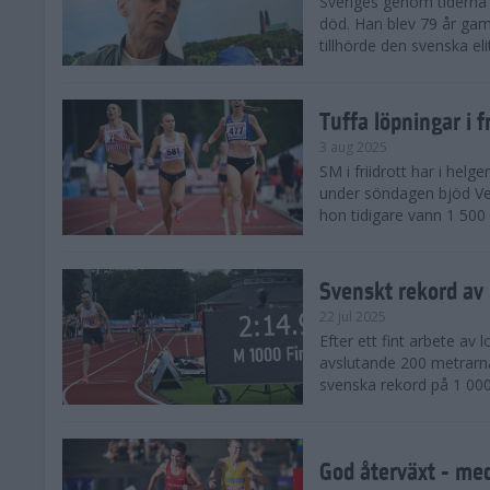
Sveriges genom tiderna 
död. Han blev 79 år gam
tillhörde den svenska eli
Tuffa löpningar i f
3 aug 2025
SM i friidrott har i helg
under söndagen bjöd Ver
hon tidigare vann 1 500 
Svenskt rekord av
22 jul 2025
Efter ett fint arbete av
avslutande 200 metrarna
svenska rekord på 1 000
God återväxt - med