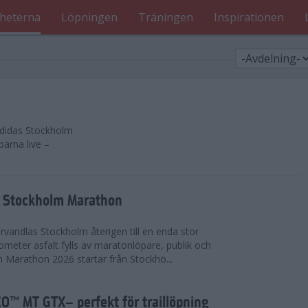
heterna
Löpningen
Träningen
Inspirationen
 adidas Stockholm
parna live –
as Stockholm Marathon
vandlas Stockholm återigen till en enda stor
lometer asfalt fylls av maratonlöpare, publik och
 Marathon 2026 startar från Stockho...
™ MT GTX– perfekt för traillöpning