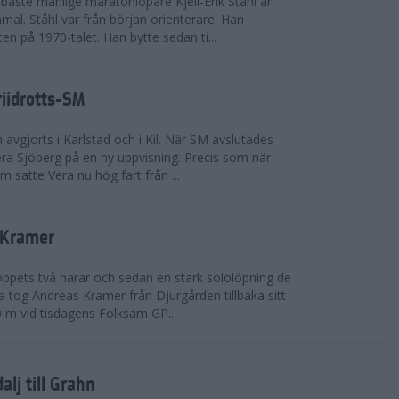
bäste manlige maratonlöpare Kjell-Erik Ståhl är
mal. Ståhl var från början orienterare. Han
ten på 1970-talet. Han bytte sedan ti...
riidrotts-SM
en avgjorts i Karlstad och i Kil. När SM avslutades
a Sjöberg på en ny uppvisning. Precis som när
m satte Vera nu hög fart från ...
 Kramer
 loppets två harar och sedan en stark sololöpning de
 tog Andreas Kramer från Djurgården tillbaka sitt
 m vid tisdagens Folksam GP...
alj till Grahn