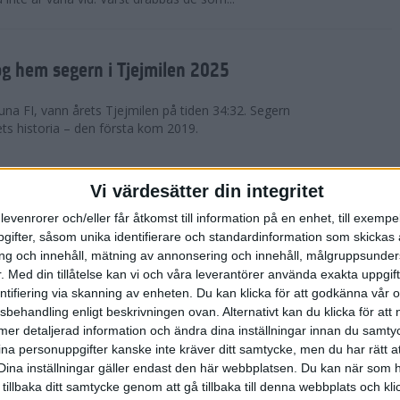
g hem segern i Tjejmilen 2025
na FI, vann årets Tjejmilen på tiden 34:32. Segern
ets historia – den första kom 2019.
en på 12 år i rekordstort adidas
Vi värdesätter din integritet
raton
levenrorer och/eller får åtkomst till information på en enhet, till exempe
ifter, såsom unika identifierare och standardinformation som skickas 
stort adidas Stockholm Halvmaraton avgjordes i
g och innehåll, mätning av annonsering och innehåll, målgruppsunde
äder. 18 grader, mulet och väldigt lite vind. Totalt
.
Med din tillåtelse kan vi och våra leverantörer använda exakta uppgif
a, varav 15,807 kom till sta...
entifiering via skanning av enheten. Du kan klicka för att godkänna vår
sbehandling enligt beskrivningen ovan. Alternativt kan du klicka för att
ll mer detaljerad information och ändra dina inställningar innan du samty
är Sverige vann Finnkampen
ina personuppgifter kanske inte kräver ditt samtycke, men du har rätt 
Dina inställningar gäller endast den här webbplatsen. Du kan när som h
av Finnkampen, världens äldsta och största
 tillbaka ditt samtycke genom att gå tillbaka till denna webbplats och k