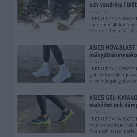
och vandring i blö
4 mar 2026
I BETALT SAMARBETE MED
som klarar allt från reg
på komforten, då är AS
ASICS NOVABLAST™
mängdträningssko
25 feb 2026
I BETALT SAMARBETE ME
glänser med sin mjuka
är en mångsidig sko som 
ASICS GEL-KAYANO™
stabilitet och däm
24 feb 2026
I BETALT SAMARBETE M
med bra stöd runt hela 
foten och passar perfekt