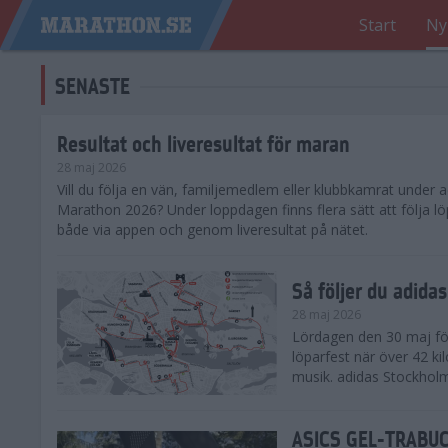
Start
Ny
SENASTE
Resultat och liveresultat för maran
28 maj 2026
​Vill du följa en vän, familjemedlem eller klubbkamrat under
Marathon 2026? Under loppdagen finns flera sätt att följa lö
både via appen och genom liveresultat på nätet.
Så följer du adid
28 maj 2026
Lördagen den 30 maj för
löparfest när över 42 ki
musik. adidas Stockholm
ASICS GEL-TRABUCO