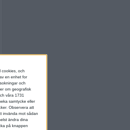
l cookies, och
av en enhet for
rsokningar och
ter om geografisk
 och våra 1731
 neka samtycke eller
cker.
Observera att
att invända mot sådan
elst ändra dina
licka på knappen