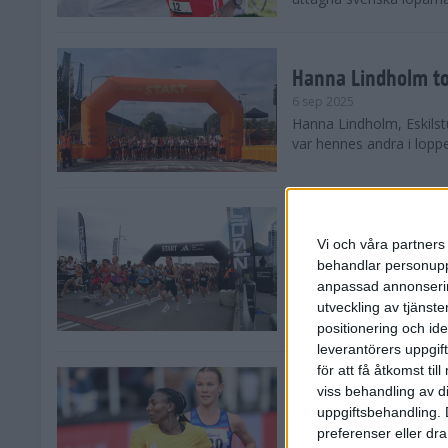
Hanna Lindholm to
6 sep 2025
Hanna Lindholm, Eskilstu
var hennes andra i lopp
Snabbaste segertid
Stockholm Halvma
Vi och våra partners 
30 aug 2025
behandlar personuppg
Ett slutsålt och rekord
anpassad annonserin
nästintill perfekt löparv
utveckling av tjänster
var 19,866 löpare anmäld
positionering och id
leverantörers uppgift
för att få åtkomst ti
Löparna viktiga n
viss behandling av d
26 aug 2025
uppgiftsbehandling. 
Den hundrade upplagan 
preferenser eller dra