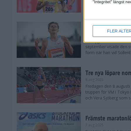
landskamp i friidrott, a
"Integritet" längst 
Stadion. Det blev svensk
Svenskt rekord nä
FLER ALTE
10 aug 2025
En dryg månad före frii
september visade den s
form när han vid Sollen
Tre nya löpare nom
8 aug 2025
Fredagen den 8 augusti n
truppen för VM i Tokyo 
och Vera Sjöberg som ska
Främste maratonl
7 aug 2025