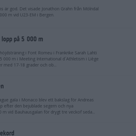
ns är god. Det visade Jonathon Grahn från Mölndal
 000 m vid U23-EM i Bergen.
a lopp på 5 000 m
höjdsträning i Font Romeu i Frankrike Sarah Lahti
 000 m i Meeting International d´Athletism i Liège
der med 17-18 grader och ob...
en
ue gala i Monaco blev ett bakslag för Andreas
opp efter den bejublade segern och nya
 m vid Bauhausgalan för drygt tre veckof seda...
rekord