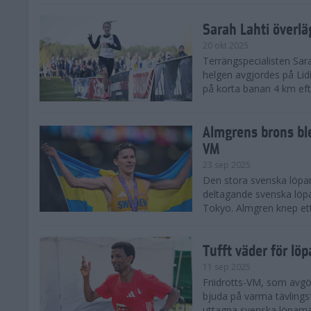
Sarah Lahti överl
20 okt 2025
Terrängspecialisten Sara
helgen avgjordes på Lid
på korta banan 4 km efter
Almgrens brons ble
VM
23 sep 2025
Den stora svenska löpar
deltagande svenska löpa
Tokyo. Almgren knep ett
Tufft väder för löp
11 sep 2025
Friidrotts-VM, som avg
bjuda på varma tävlings
uttagna svenska löparna 