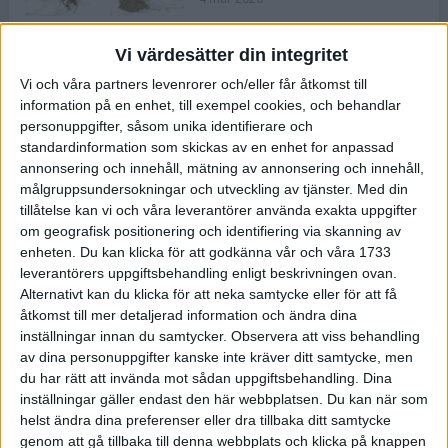
Vi värdesätter din integritet
ASICS NOVABLAST™ 5 – en mjuk
Vi och våra partners levenrorer och/eller får åtkomst till
och studsig mängdträningssko
information på en enhet, till exempel cookies, och behandlar
25 feb 2026
personuppgifter, såsom unika identifierare och
standardinformation som skickas av en enhet for anpassad
annonsering och innehåll, mätning av annonsering och innehåll,
ASICS GEL-KAYANO™ 32 – perfekt
målgruppsundersokningar och utveckling av tjänster.
Med din
för löparen som vill ha stabilitet
tillåtelse kan vi och våra leverantörer använda exakta uppgifter
och dämpning
om geografisk positionering och identifiering via skanning av
24 feb 2026
enheten. Du kan klicka för att godkänna vår och våra 1733
leverantörers uppgiftsbehandling enligt beskrivningen ovan.
Alternativt kan du klicka för att neka samtycke eller för att få
Sarah Lahti överlägsen vid
åtkomst till mer detaljerad information och ändra dina
terräng-SM
inställningar innan du samtycker.
Observera att viss behandling
20 okt 2025
av dina personuppgifter kanske inte kräver ditt samtycke, men
du har rätt att invända mot sådan uppgiftsbehandling. Dina
inställningar gäller endast den här webbplatsen. Du kan när som
helst ändra dina preferenser eller dra tillbaka ditt samtycke
Almgrens brons blev det stora
genom att gå tillbaka till denna webbplats och klicka på knappen