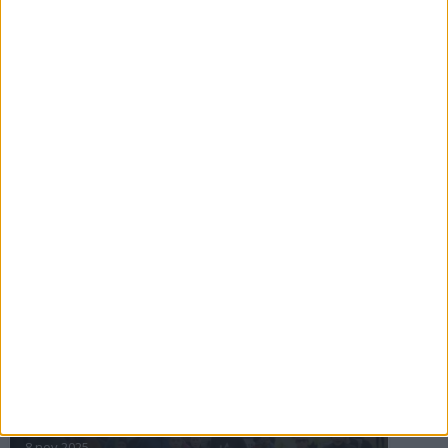
16 jul 2025
Bakslag för Almgren
11 jul 2025
Pihlströms tredje rekord
3 jul 2025
nästa ›
INTRESSANTA LOPP
Höstrusket • 8 november
8 nov 2025