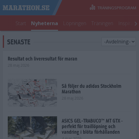
TRÄNINGSPROGRAM
Start
Nyheterna
Löpningen
Träningen
Inspirati
SENASTE
Resultat och liveresultat för maran
28 maj 2026
Så följer du adidas Stockholm
Marathon
28 maj 2026
ASICS GEL-TRABUCO™ MT GTX–
perfekt för traillöpning och
vandring i blöta förhållanden
4 mar 2026