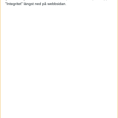
glädjeämnet för löparna i VM
"Integritet" längst ned på webbsidan.
23 sep 2025
Tufft väder för löparna i VM
11 sep 2025
Hanna Lindholm tog hem segern i
Tjejmilen 2025
6 sep 2025
Snabbaste segertiden på 12 år i
rekordstort adidas Stockholm
Halvmaraton
30 aug 2025