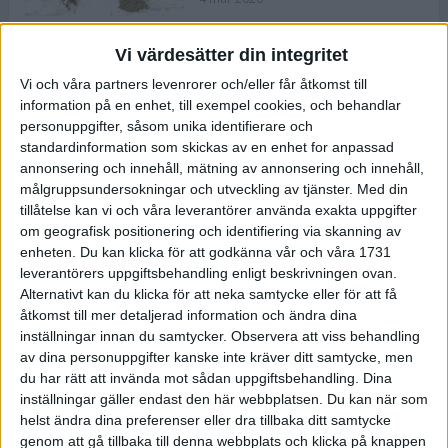
Vi värdesätter din integritet
ASICS NOVABLAST™ 5 – en mjuk
Vi och våra partners levenrorer och/eller får åtkomst till
och studsig mängdträningssko
information på en enhet, till exempel cookies, och behandlar
25 feb 2026
personuppgifter, såsom unika identifierare och
standardinformation som skickas av en enhet for anpassad
annonsering och innehåll, mätning av annonsering och innehåll,
ASICS GEL-KAYANO™ 32 – perfekt
målgruppsundersokningar och utveckling av tjänster.
Med din
för löparen som vill ha stabilitet
tillåtelse kan vi och våra leverantörer använda exakta uppgifter
och dämpning
om geografisk positionering och identifiering via skanning av
24 feb 2026
enheten. Du kan klicka för att godkänna vår och våra 1731
leverantörers uppgiftsbehandling enligt beskrivningen ovan.
Alternativt kan du klicka för att neka samtycke eller för att få
Sarah Lahti överlägsen vid
åtkomst till mer detaljerad information och ändra dina
terräng-SM
inställningar innan du samtycker.
Observera att viss behandling
20 okt 2025
av dina personuppgifter kanske inte kräver ditt samtycke, men
du har rätt att invända mot sådan uppgiftsbehandling. Dina
inställningar gäller endast den här webbplatsen. Du kan när som
helst ändra dina preferenser eller dra tillbaka ditt samtycke
Almgrens brons blev det stora
genom att gå tillbaka till denna webbplats och klicka på knappen