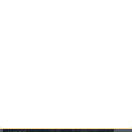
16 jul 2025
Bakslag för Almgren
11 jul 2025
Pihlströms tredje rekord
3 jul 2025
nästa ›
INTRESSANTA LOPP
Höstrusket • 8 november
8 nov 2025