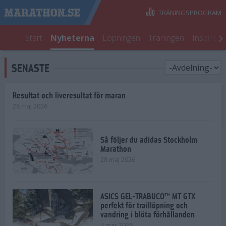
TRÄNINGSPROGRAM
Start
Nyheterna
Löpningen
Träningen
Inspirati
SENASTE
Resultat och liveresultat för maran
28 maj 2026
Så följer du adidas Stockholm
Marathon
28 maj 2026
ASICS GEL-TRABUCO™ MT GTX–
perfekt för traillöpning och
vandring i blöta förhållanden
4 mar 2026