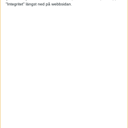
glädjeämnet för löparna i VM
"Integritet" längst ned på webbsidan.
23 sep 2025
Tufft väder för löparna i VM
11 sep 2025
Hanna Lindholm tog hem segern i
Tjejmilen 2025
6 sep 2025
Snabbaste segertiden på 12 år i
rekordstort adidas Stockholm
Halvmaraton
30 aug 2025