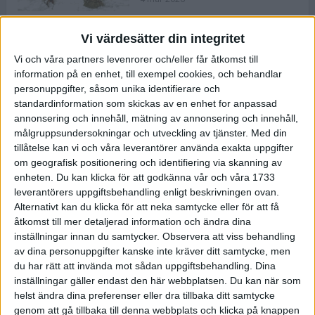
Vi värdesätter din integritet
ASICS NOVABLAST™ 5 – en mjuk
Vi och våra partners levenrorer och/eller får åtkomst till
och studsig mängdträningssko
information på en enhet, till exempel cookies, och behandlar
25 feb 2026
personuppgifter, såsom unika identifierare och
standardinformation som skickas av en enhet for anpassad
annonsering och innehåll, mätning av annonsering och innehåll,
ASICS GEL-KAYANO™ 32 – perfekt
målgruppsundersokningar och utveckling av tjänster.
Med din
för löparen som vill ha stabilitet
tillåtelse kan vi och våra leverantörer använda exakta uppgifter
och dämpning
om geografisk positionering och identifiering via skanning av
24 feb 2026
enheten. Du kan klicka för att godkänna vår och våra 1733
leverantörers uppgiftsbehandling enligt beskrivningen ovan.
Alternativt kan du klicka för att neka samtycke eller för att få
Sarah Lahti överlägsen vid
åtkomst till mer detaljerad information och ändra dina
terräng-SM
inställningar innan du samtycker.
Observera att viss behandling
20 okt 2025
av dina personuppgifter kanske inte kräver ditt samtycke, men
du har rätt att invända mot sådan uppgiftsbehandling. Dina
inställningar gäller endast den här webbplatsen. Du kan när som
helst ändra dina preferenser eller dra tillbaka ditt samtycke
Almgrens brons blev det stora
genom att gå tillbaka till denna webbplats och klicka på knappen