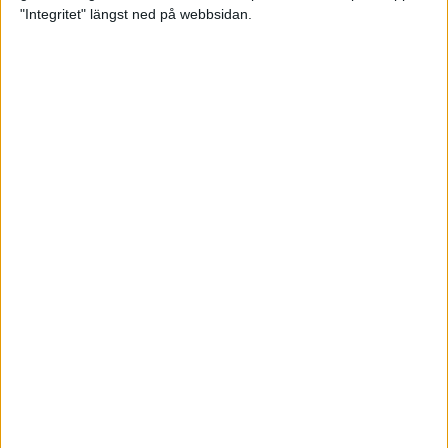
glädjeämnet för löparna i VM
"Integritet" längst ned på webbsidan.
23 sep 2025
Tufft väder för löparna i VM
11 sep 2025
Hanna Lindholm tog hem segern i
Tjejmilen 2025
6 sep 2025
Snabbaste segertiden på 12 år i
rekordstort adidas Stockholm
Halvmaraton
30 aug 2025