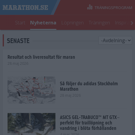
TRÄNINGSPROGRAM
Start
Nyheterna
Löpningen
Träningen
Inspirati
SENASTE
Resultat och liveresultat för maran
28 maj 2026
Så följer du adidas Stockholm
Marathon
28 maj 2026
ASICS GEL-TRABUCO™ MT GTX–
perfekt för traillöpning och
vandring i blöta förhållanden
4 mar 2026