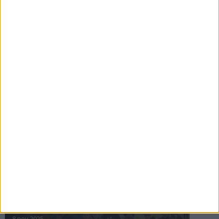
16 jul 2025
Bakslag för Almgren
11 jul 2025
Pihlströms tredje rekord
3 jul 2025
nästa ›
INTRESSANTA LOPP
Höstrusket • 8 november
8 nov 2025