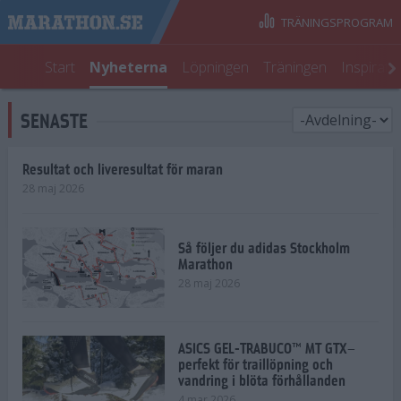
TRÄNINGSPROGRAM
Start
Nyheterna
Löpningen
Träningen
Inspirati
SENASTE
Resultat och liveresultat för maran
28 maj 2026
Så följer du adidas Stockholm
Marathon
28 maj 2026
ASICS GEL-TRABUCO™ MT GTX–
perfekt för traillöpning och
vandring i blöta förhållanden
4 mar 2026