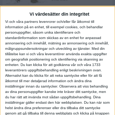
Vi värdesätter din integritet
ASICS NOVABLAST™ 5 – en mjuk
Vi och våra partners levenrorer och/eller får åtkomst till
och studsig mängdträningssko
information på en enhet, till exempel cookies, och behandlar
25 feb 2026
personuppgifter, såsom unika identifierare och
standardinformation som skickas av en enhet for anpassad
annonsering och innehåll, mätning av annonsering och innehåll,
ASICS GEL-KAYANO™ 32 – perfekt
målgruppsundersokningar och utveckling av tjänster.
Med din
för löparen som vill ha stabilitet
tillåtelse kan vi och våra leverantörer använda exakta uppgifter
och dämpning
om geografisk positionering och identifiering via skanning av
24 feb 2026
enheten. Du kan klicka för att godkänna vår och våra 1733
leverantörers uppgiftsbehandling enligt beskrivningen ovan.
Alternativt kan du klicka för att neka samtycke eller för att få
Sarah Lahti överlägsen vid
åtkomst till mer detaljerad information och ändra dina
terräng-SM
inställningar innan du samtycker.
Observera att viss behandling
20 okt 2025
av dina personuppgifter kanske inte kräver ditt samtycke, men
du har rätt att invända mot sådan uppgiftsbehandling. Dina
inställningar gäller endast den här webbplatsen. Du kan när som
helst ändra dina preferenser eller dra tillbaka ditt samtycke
Almgrens brons blev det stora
genom att gå tillbaka till denna webbplats och klicka på knappen