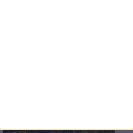
16 jul 2025
Bakslag för Almgren
11 jul 2025
Pihlströms tredje rekord
3 jul 2025
nästa ›
INTRESSANTA LOPP
Höstrusket • 8 november
8 nov 2025