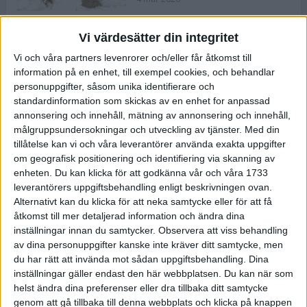
Vi värdesätter din integritet
ASICS NOVABLAST™ 5 – en mjuk
Vi och våra partners levenrorer och/eller får åtkomst till
och studsig mängdträningssko
information på en enhet, till exempel cookies, och behandlar
25 feb 2026
personuppgifter, såsom unika identifierare och
standardinformation som skickas av en enhet for anpassad
annonsering och innehåll, mätning av annonsering och innehåll,
ASICS GEL-KAYANO™ 32 – perfekt
målgruppsundersokningar och utveckling av tjänster.
Med din
för löparen som vill ha stabilitet
tillåtelse kan vi och våra leverantörer använda exakta uppgifter
och dämpning
om geografisk positionering och identifiering via skanning av
24 feb 2026
enheten. Du kan klicka för att godkänna vår och våra 1733
leverantörers uppgiftsbehandling enligt beskrivningen ovan.
Alternativt kan du klicka för att neka samtycke eller för att få
Sarah Lahti överlägsen vid
åtkomst till mer detaljerad information och ändra dina
terräng-SM
inställningar innan du samtycker.
Observera att viss behandling
20 okt 2025
av dina personuppgifter kanske inte kräver ditt samtycke, men
du har rätt att invända mot sådan uppgiftsbehandling. Dina
inställningar gäller endast den här webbplatsen. Du kan när som
helst ändra dina preferenser eller dra tillbaka ditt samtycke
Almgrens brons blev det stora
genom att gå tillbaka till denna webbplats och klicka på knappen