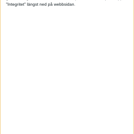
glädjeämnet för löparna i VM
"Integritet" längst ned på webbsidan.
23 sep 2025
Tufft väder för löparna i VM
11 sep 2025
Hanna Lindholm tog hem segern i
Tjejmilen 2025
6 sep 2025
Snabbaste segertiden på 12 år i
rekordstort adidas Stockholm
Halvmaraton
30 aug 2025