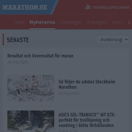
TRÄNINGSPROGRAM
Start
Nyheterna
Löpningen
Träningen
Inspirati
SENASTE
Resultat och liveresultat för maran
28 maj 2026
Så följer du adidas Stockholm
Marathon
28 maj 2026
ASICS GEL-TRABUCO™ MT GTX–
perfekt för traillöpning och
vandring i blöta förhållanden
4 mar 2026