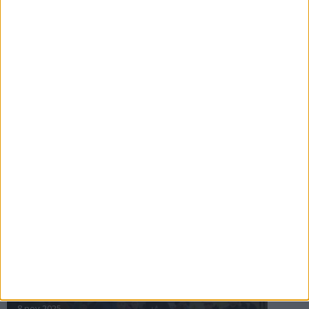
16 jul 2025
Bakslag för Almgren
11 jul 2025
Pihlströms tredje rekord
3 jul 2025
nästa ›
INTRESSANTA LOPP
Höstrusket • 8 november
8 nov 2025